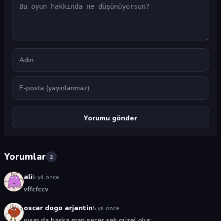
Yorum
Ad
E-posta
Yorumlar
2
ali
5 yıl önce
vffcfccv
oscar dogo arjantin
5 yıl önce
oyun da başka map seçer sek güzel olur