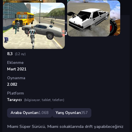
Oyunlar
›
Araba Oyunları
›
Miami Süper Sürücü
Miami Süper Sürücü
Puan
8,3
(12 oy)
Eklenme
Mart 2021
Oynanma
2.082
Platform
Tarayıcı
(bilgisayar, tablet, telefon)
Araba Oyunları
1.068
Yarış Oyunları
357
Miami Süper Sürücü, Miami sokaklarında drift yapabileceğiniz