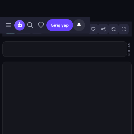
🔔
Giriş yap
10
REKLAM
Oyunu başlat