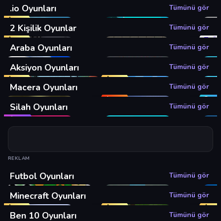
.io Oyunları
Tümünü gör
Top
2 Kişilik Oyunlar
Tümünü gör
Top
Öz
Araba Oyunları
Tümünü gör
Aksiyon Oyunları
Tümünü gör
Top
Top
Macera Oyunları
Tümünü gör
Hot
Gü
Silah Oyunları
Tümünü gör
Yeni
REKLAM
Futbol Oyunları
Tümünü gör
Minecraft Oyunları
Tümünü gör
Top
Top
To
Ben 10 Oyunları
Tümünü gör