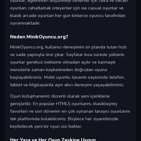
oyunlar, eğlenirken düşünmeyi sevenler için zeka ve beceri
oyunları, rahatlamak isteyenler için ise casual oyunlar ve
klasik arcade oyunları her gün binlerce oyuncu tarafından
oynanmaktadır.
Neden MinikOyuncu.org?
MinikOyuncu.org, kullanıcı deneyimini ön planda tutan hızlı
ve sade yapısıyla öne çıkar. Sayfalar kısa sürede yüklenir,
oyunlar gereksiz bekleme olmadan açılır ve karmaşık
menülerle zaman kaybetmeden doğrudan oyuna
başlayabilirsiniz. Mobil uyumlu tasarım sayesinde telefon,
tablet ve bilgisayarda aynı akıcı deneyimi yaşayabilirsiniz.
Oyun kütüphanemiz düzenli olarak yeni içeriklerle
genişletilir. En popüler HTML5 oyunlarını, klasikleşmiş
favorileri ve son dönemin en çok oynanan tarayıcı oyunlarını
tek platformda bulabilirsiniz. Böylece her ziyaretinizde
keşfedecek yeni bir oyun sizi bekler.
Her Yaşa ve Her Oyun Zevkine Uygun