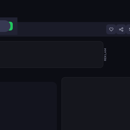
ri Aç
REKLAM
Oyunu başlat