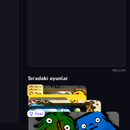
REKLAM
Sıradaki oyunlar
Top
Top
Top
Özel