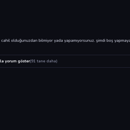
z cahil olduğunuzdan bilmiyor yada yapamıyorsunuz. şimdi boş yapma
la yorum göster
(91 tane daha)