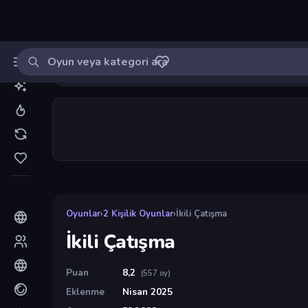
Oyun ara
MinikOyuncu
Giriş yap
🔔
Bildirimle
İkili Çatışma
458
Oyunlar
›
2 Kişilik Oyunlar
›
İkili Çatışma
İkili Çatışma
Puan
8,2
(557 oy)
Eklenme
Nisan 2025