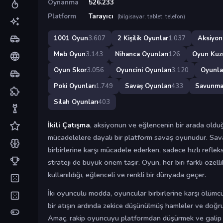
Oynanma
526.233
Platform
Tarayıcı
(bilgisayar, tablet, telefon)
1001 Oyun
3.607
2 Kişilik Oyunlar
1.037
Aksiyon
Meb Oyun
3.143
Nihanca Oyunları
126
Oyun Kuz
Oyun Skor
3.056
Oyuncini Oyunları
3.120
Oyunla
Poki Oyunları
1.749
Savaş Oyunları
433
Savunma
Silah Oyunları
403
İkili Çatışma
, aksiyonun ve eğlencenin bir arada olduğ
mücadelelere dayalı bir platform savaş oyunudur. Savaşç
birbirlerine karşı mücadele ederken, sadece hızlı refle
strateji de büyük önem taşır. Oyun, her biri farklı özell
kullanıldığı, eğlenceli ve renkli bir dünyada geçer.
İki oyunculu modda, oyuncular birbirlerine karşı ölümcü
bir atışın ardında zekice düşünülmüş hamleler ve doğr
Amaç, rakip oyuncuyu platformdan düşürmek ve galip g