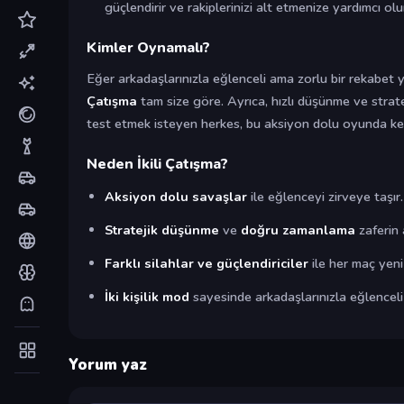
güçlendirir ve rakiplerinizi alt etmenize yardımcı olu
Kimler Oynamalı?
Eğer arkadaşlarınızla eğlenceli ama zorlu bir rekabet 
Çatışma
tam size göre. Ayrıca, hızlı düşünme ve strate
test etmek isteyen herkes, bu aksiyon dolu oyunda keyif
Neden İkili Çatışma?
Aksiyon dolu savaşlar
ile eğlenceyi zirveye taşır.
Stratejik düşünme
ve
doğru zamanlama
zaferin 
Farklı silahlar ve güçlendiriciler
ile her maç yeni
İki kişilik mod
sayesinde arkadaşlarınızla eğlenceli
Yorum yaz