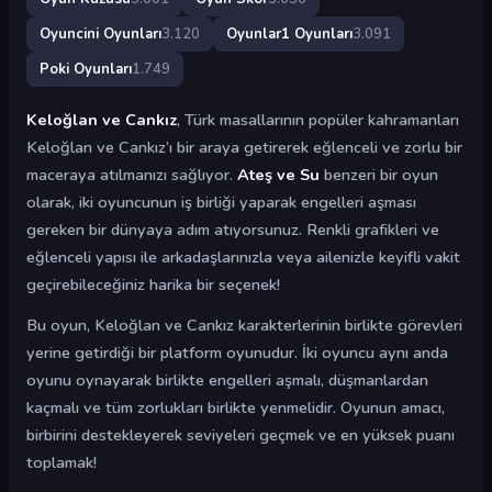
Oyuncini Oyunları
3.120
Oyunlar1 Oyunları
3.091
Poki Oyunları
1.749
Keloğlan ve Cankız
, Türk masallarının popüler kahramanları
Keloğlan ve Cankız’ı bir araya getirerek eğlenceli ve zorlu bir
maceraya atılmanızı sağlıyor.
Ateş ve Su
benzeri bir oyun
olarak, iki oyuncunun iş birliği yaparak engelleri aşması
gereken bir dünyaya adım atıyorsunuz. Renkli grafikleri ve
eğlenceli yapısı ile arkadaşlarınızla veya ailenizle keyifli vakit
geçirebileceğiniz harika bir seçenek!
Bu oyun, Keloğlan ve Cankız karakterlerinin birlikte görevleri
yerine getirdiği bir platform oyunudur. İki oyuncu aynı anda
oyunu oynayarak birlikte engelleri aşmalı, düşmanlardan
kaçmalı ve tüm zorlukları birlikte yenmelidir. Oyunun amacı,
birbirini destekleyerek seviyeleri geçmek ve en yüksek puanı
toplamak!