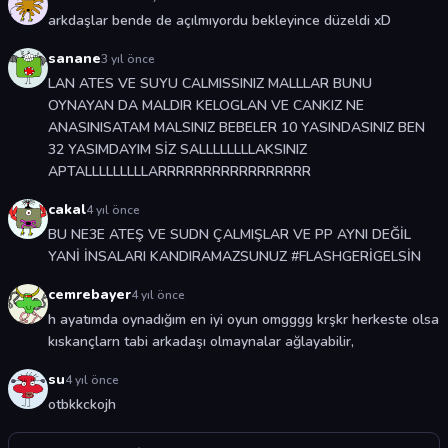
arkdaşlar bende de açılmıyordu bekleyince düzeldi xD
sanane
3 yıl önce
LAN ATES VE SUYU CALMISSINIZ MALLLAR BUNU
OYNAYAN DA MALDIR KELOGLAN VE CANKIZ NE
ANASINISATAM MALSINIZ BEBELER 10 YASINDASINIZ BEN
32 YASIMDAYIM SİZ SALLLLLLLLAKSINIZ
APTALLLLLLLLLARRRRRRRRRRRRRRRRR
cakal
4 yıl önce
BU NE3E ATEŞ VE SUDN ÇALMIŞLAR VE PP AYNI DEĞİL
YANİ İNSALARI KANDIRAMAZSUNUZ #FLASHGERİGELSİN
cemrebayer
4 yıl önce
h ayatımda oynadığım en iyi oyun omgggg krşkr herkeste olsa
kıskançlarn tabi arkadaşı olmaynalar ağlayabilir,
su
4 yıl önce
otbkkckojh