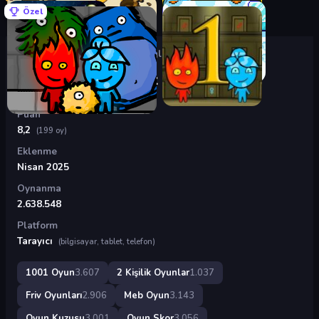
Özel
Oyunlar
›
2 Kişilik Oyunlar
›
Keloğlan ve Cankız
Keloğlan ve Cankız
Puan
8,2
(199 oy)
Eklenme
Nisan 2025
Oynanma
2.638.548
Platform
Tarayıcı
(bilgisayar, tablet, telefon)
1001 Oyun
3.607
2 Kişilik Oyunlar
1.037
Friv Oyunları
2.906
Meb Oyun
3.143
Oyun Kuzusu
3.001
Oyun Skor
3.056