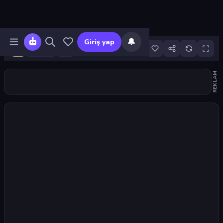
🔔
Giriş yap
164
REKLAM
Oyunu başlat