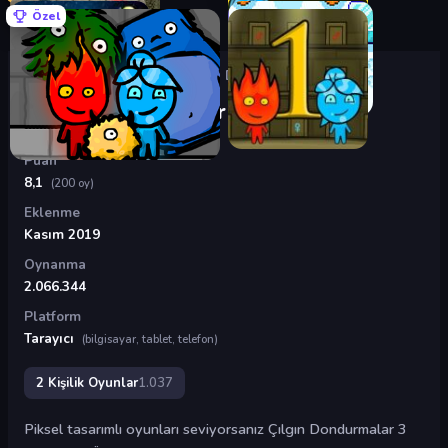
Özel
Oyunlar
›
2 Kişilik Oyunlar
›
Çılgın Dondurmalar 3
Çılgın Dondurmalar 3
Puan
8,1
(200 oy)
Eklenme
Kasım 2019
Oynanma
2.066.344
Platform
Tarayıcı
(bilgisayar, tablet, telefon)
2 Kişilik Oyunlar
1.037
Piksel tasarımlı oyunları seviyorsanız Çılgın Dondurmalar 3