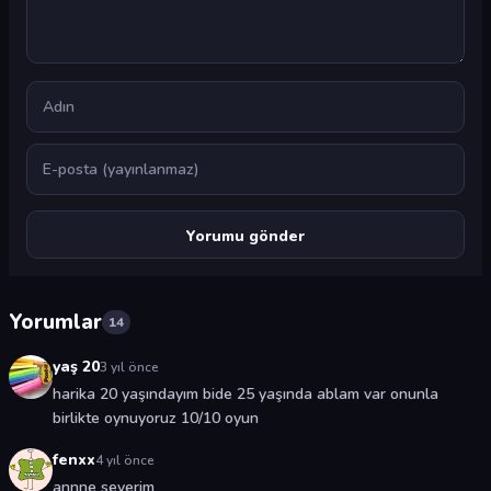
Ad
E-posta
Yorumlar
14
yaş 20
3 yıl önce
harika 20 yaşındayım bide 25 yaşında ablam var onunla
birlikte oynuyoruz 10/10 oyun
fenxx
4 yıl önce
annne severim