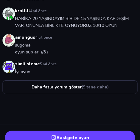
kralllll
4 yıl önce
HARİKA 20 YAŞINDAYIM BİR DE 15 YAŞINDA KARDEŞİM
VAR. ONUNLA BİRLİKTE OYNUYORUZ 10/10 OYUN
amongus
4 yıl önce
sugoma
oyun sub er ;)/&)
simli sleme
5 yıl önce
İyi oyun
Daha fazla yorum göster
(9 tane daha)
Rastgele oyun