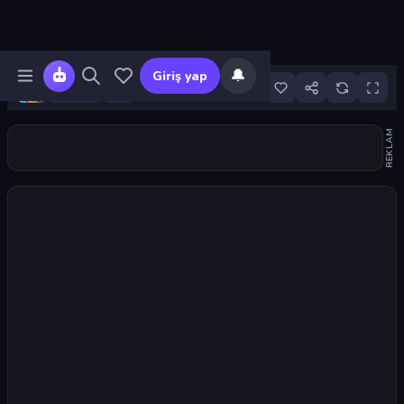
🔔
Giriş yap
162
REKLAM
Oyunu başlat