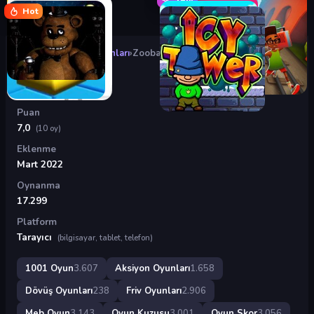
Hot
Oyunlar
›
Aksiyon Oyunları
›
Zooba
Zooba
Puan
7,0
(10 oy)
Eklenme
Mart 2022
Oynanma
17.299
Platform
Tarayıcı
(bilgisayar, tablet, telefon)
1001 Oyun
3.607
Aksiyon Oyunları
1.658
Dövüş Oyunları
238
Friv Oyunları
2.906
Meb Oyun
3.143
Oyun Kuzusu
3.001
Oyun Skor
3.056