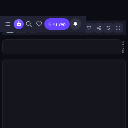
🔔
Giriş yap
7
REKLAM
Oyunu başlat