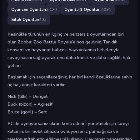
Oyuncini Oyunları
3.120
Oyunlar1 Oyunları
3.091
Silah Oyunları
403
Kesinlikle türünün en ilginç ve benzersiz oyunlarından biri
olan Zooba: Zoo Battle Royale’e hoş geldiniz. Tanıdık
konsept ve hayvanat bahçesi hayvanlarının birbirleriyle
savaşmasını sağlayarak onu daha komik ve daha sağlıklı hale
getirin!
Başlamak için seçebileceğiniz, her biri kendi özelliklerine sahip
üç başlangıç ​​karakteri vardır:
Nick (tilki) – Dengeli
Buck (bizon) – Agresif
Bruce (goril) – Sert
PC’de oynuyorsanız ekran kontrollerini yönetmek için fareyi
kullanın, bir mobil cihazda oynuyorsanız parmağınızı ve
telefonun/tabletin eğilmesini kullanın. Hayvanat bahçesinden