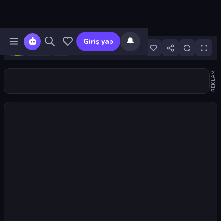
🔔
Giriş yap
53
REKLAM
Oyunu başlat