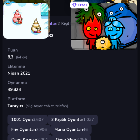
Özel
Oyunlar
›
2 Kişilik Oyunlar
›
2 Kişilik Mario
2 Kişilik Mario
Puan
8,3
(64 oy)
Eklenme
Nisan 2021
Oynanma
49.824
Platform
Tarayıcı
(bilgisayar, tablet, telefon)
1001 Oyun
3.607
2 Kişilik Oyunlar
1.037
Friv Oyunları
2.906
Mario Oyunları
46
Oyun Kuzusu
3.001
Oyun Skor
3.056