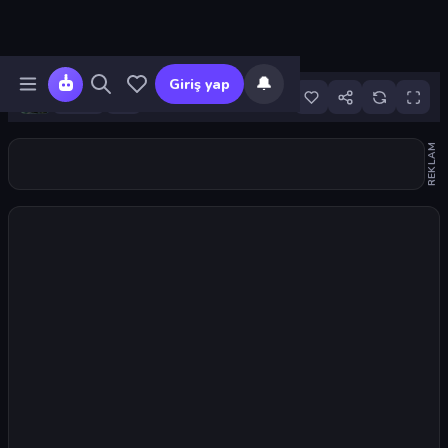
🔔
Giriş yap
19
REKLAM
Oyunu başlat