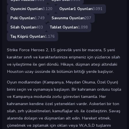
Oyuncini Oyunları
3.120
Oyunlar1 Oyunları
3.091
Poki Oyunları
1.749
Savunma Oyunları
207
Silah Oyunları
403
Tablet Oyunları
1.098
Taş Köprü Oyunları
1.176
Strike Force Heroes 2, 15 görevlik yeni bir macera, 5 yeni
karakter sınıfı ve karakterlerinize erişmeniz için yüzlerce silah
ve iyileştirme ile geri döndü. Hikaye, düşman ateşi altındaki
Houston uzay üssünde ilk bölümün bittiği yerde başlıyor.
Oyun modlarından (Kampanya, Meydan Okuma, Özel Oyun)
birini seçin ve oynamaya başlayın. Bir kahraman ordusu topla
ve Kampanya modunda zorlu görevleri tamamla. Her
kahramanın kendine özel yetenekleri vardır. Askerleri bir ton
silah, zırh yükseltmeleri, kamuflajlar vb. ile özelleştirin. Savaş
alanında dolaşın ve düşmanları alt edin. Hareket etmek,
çömelmek ve zıplamak için okları veya W,A,S,D tuşlarını