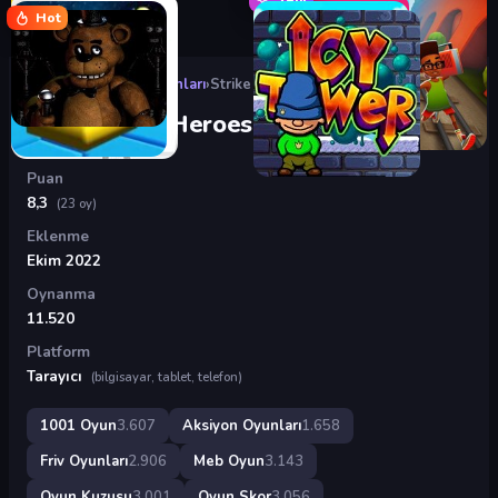
Hot
Oyunlar
›
Aksiyon Oyunları
›
Strike Force Heroes 2
Strike Force Heroes 2
Puan
8,3
(23 oy)
Eklenme
Ekim 2022
Oynanma
11.520
Platform
Tarayıcı
(bilgisayar, tablet, telefon)
1001 Oyun
3.607
Aksiyon Oyunları
1.658
Friv Oyunları
2.906
Meb Oyun
3.143
Oyun Kuzusu
3.001
Oyun Skor
3.056