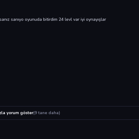
nız sarııyo oyunuda bitirdim 24 levl var iyi oynayışlar
zla yorum göster
(9 tane daha)