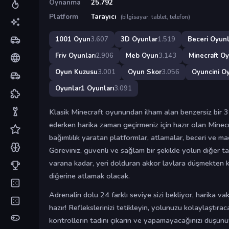
Oynanma
25.792
Platform
Tarayıcı
(bilgisayar, tablet, telefon)
1001 Oyun
3.607
3D Oyunlar
1.519
Beceri Oyunl
Friv Oyunları
2.906
Meb Oyun
3.143
Minecraft Oy
Oyun Kuzusu
3.001
Oyun Skor
3.056
Oyuncini Oy
Oyunlar1 Oyunları
3.091
Klasik Minecraft oyunundan ilham alan benzersiz bir
ederken harika zaman geçirmeniz için hazır olan Minec
bağımlılık yaratan platformlar, atlamalar, beceri ve ma
Göreviniz, güvenli ve sağlam bir şekilde yolun diğer tar
varana kadar, yeri dolduran akkor lavlara düşmekten k
diğerine atlamak olacak.
Adrenalin dolu 24 farklı seviye sizi bekliyor, harika v
hazır! Reflekslerinizi tetikleyin, yolunuzu kolaylaştıra
kontrollerin tadını çıkarın ve yapamayacağınızı düşün