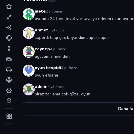
mete
2 yıl önce
oyunda 24 tane level var tavsiye ederim uzun oynarsa
ahmet
3 yıl önce
superdi həqi çox bəyəndim super super
zeynep
4 yıl önce
aglıcam sinirimden
oyun tespidi
4 yıl önce
oyun efsane
admin
4 yıl önce
biraz zor ama çok güzel oyun
Daha fa