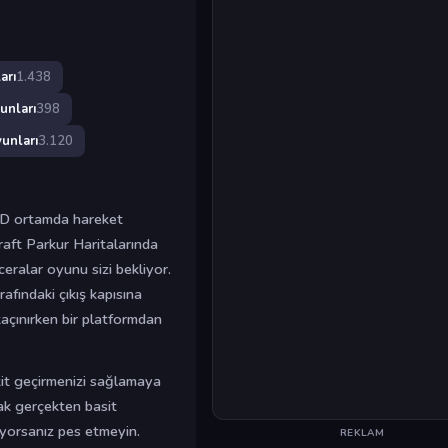
arı
1.438
unları
398
unları
3.120
 3D ortamda hareket
raft Parkur Haritalarında
ceralar oyunu sizi bekliyor.
afındaki çıkış kapısına
açınırken bir platformdan
akit geçirmenizi sağlamaya
cak gerçekten basit
üyorsanız pes etmeyin.
REKLAM