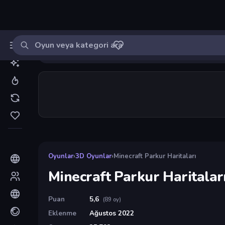
Oyun ara
MinikOyuncu
Giriş yap
🔔
Bildirimle
Minecraft Parkur Haritaları
50
Oyunlar
›
3D Oyunlar
›
Minecraft Parkur Haritaları
Minecraft Parkur Haritalar
Puan
5,6
(89 oy)
Eklenme
Ağustos 2022