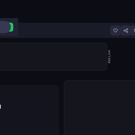
ri Aç
REKLAM
Oyunu başlat
ı