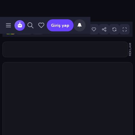
🔔
Giriş yap
1B
REKLAM
Oyunu başlat