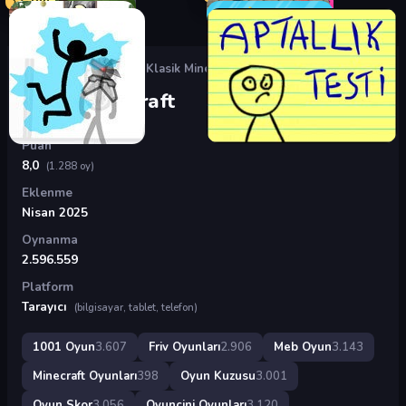
Oyunlar
›
Friv Oyunları
›
Klasik Minecraft
Klasik Minecraft
Puan
8,0
(1.288 oy)
Eklenme
Nisan 2025
Oynanma
2.596.559
Platform
Tarayıcı
(bilgisayar, tablet, telefon)
1001 Oyun
3.607
Friv Oyunları
2.906
Meb Oyun
3.143
Minecraft Oyunları
398
Oyun Kuzusu
3.001
Oyun Skor
3.056
Oyuncini Oyunları
3.120