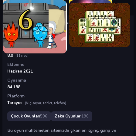
Oyunlar
›
Çocuk Oyunları
›
Garip Ada
Garip Ada
Puan
8,0
(115 oy)
Eklenme
Haziran 2021
Oynanma
84.188
Platform
Tarayıcı
(bilgisayar, tablet, telefon)
Çocuk Oyunları
596
Zeka Oyunları
190
Bu oyun muhtemelen sitemizde çıkan en ilginç, garip ve