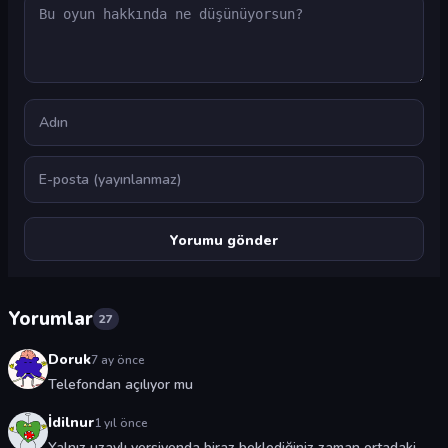
Yorum
Ad
E-posta
Yorumlar
27
Doruk
7 ay önce
Telefondan açılıyor mu
İdilnur
1 yıl önce
Yalnız uzaylı versiyonda biraz beklediğiniz zaman ortadaki