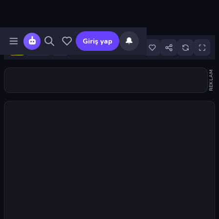
🔔
Giriş yap
92
REKLAM
Oyunu başlat