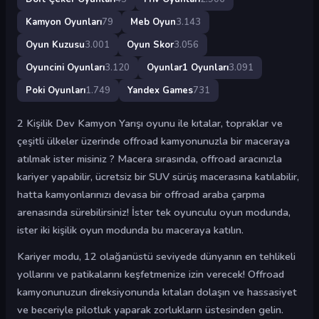
Kamyon Oyunları
79
Meb Oyun
3.143
Oyun Kuzusu
3.001
Oyun Skor
3.056
Oyuncini Oyunları
3.120
Oyunlar1 Oyunları
3.091
Poki Oyunları
1.749
Yandex Games
731
2 Kişilik Dev Kamyon Yarışı oyunu ile kıtalar, topraklar ve
çeşitli ülkeler üzerinde offroad kamyonunuzla bir maceraya
atılmak ister misiniz ? Macera sırasında, offroad aracınızla
kariyer yapabilir, ücretsiz bir SUV sürüş macerasına katılabilir,
hatta kamyonlarınızı devasa bir offroad araba çarpma
arenasında sürebilirsiniz! İster tek oyunculu oyun modunda,
ister iki kişilik oyun modunda bu maceraya katılın.
Kariyer modu, 12 olağanüstü seviyede dünyanın en tehlikeli
yollarını ve patikalarını keşfetmenize izin verecek! Offroad
kamyonunuzun direksiyonunda kıtaları dolaşın ve hassasiyet
ve beceriyle pilotluk yaparak zorlukların üstesinden gelin.