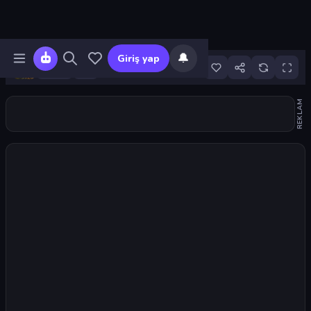
🔔
Giriş yap
22
REKLAM
Oyunu başlat