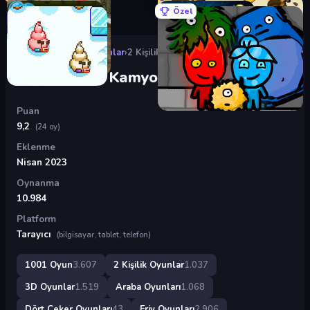
Özel
Oyunlar
›
2 Kişilik Oyunlar
›
2 Kişilik Dev Kamyon Yarışı
2 Kişilik Dev Kamyon Yarışı
Puan
9,2
(24 oy)
Eklenme
Nisan 2023
Oynanma
10.984
Platform
Tarayıcı
(bilgisayar, tablet, telefon)
1001 Oyun
3.607
2 Kişilik Oyunlar
1.037
3D Oyunlar
1.519
Araba Oyunları
1.068
Dört Çeker Oyunları
43
Friv Oyunları
2.906