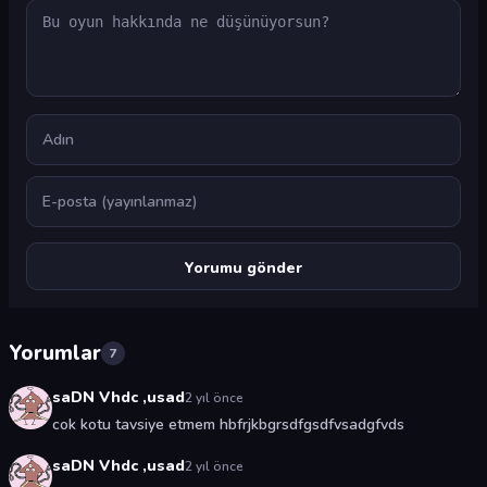
Yorum
Ad
E-posta
Yorumlar
7
saDN Vhdc ,usad
2 yıl önce
cok kotu tavsiye etmem hbfrjkbgrsdfgsdfvsadgfvds
saDN Vhdc ,usad
2 yıl önce