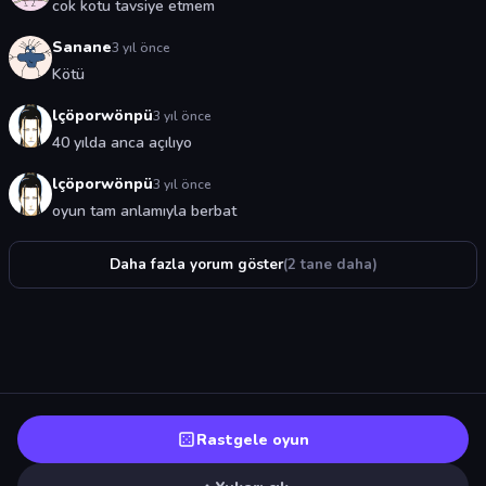
cok kotu tavsiye etmem
Sanane
3 yıl önce
Kötü
lçöporwönpü
3 yıl önce
40 yılda anca açılıyo
lçöporwönpü
3 yıl önce
oyun tam anlamıyla berbat
Daha fazla yorum göster
(2 tane daha)
Rastgele oyun