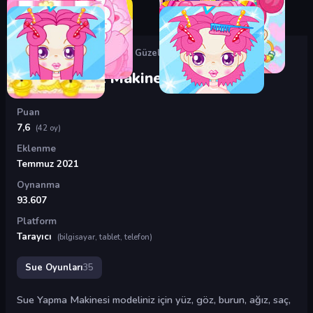
Oyunlar
›
Sue Oyunları
›
Sue Güzellik Makinesi
Sue Güzellik Makinesi
Puan
7,6
(42 oy)
Eklenme
Temmuz 2021
Oynanma
93.607
Platform
Tarayıcı
(bilgisayar, tablet, telefon)
Sue Oyunları
35
Sue Yapma Makinesi modeliniz için yüz, göz, burun, ağız, saç,