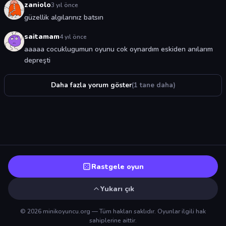
zaniolo
3 yıl önce
güzellik algılarınız batsın
saitamam
4 yıl önce
aaaaa cocuklugumun oyunu cok oynardım eskiden anılarım
depreşti
Daha fazla yorum göster
(1 tane daha)
Rastgele oyun
Yukarı çık
© 2026 minikoyuncu.org — Tüm hakları saklıdır. Oyunlar ilgili hak
sahiplerine aittir.