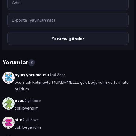
E-posta
Yorumlar
6
oyun yorumcusu
1 yıl önce
oyun tek kelimeyle MÜKEMMELLL çok beğendim ve formülü
buldum
ecos
2 yıl önce
çok byendim
sila
2 yıl önce
cok beyendim