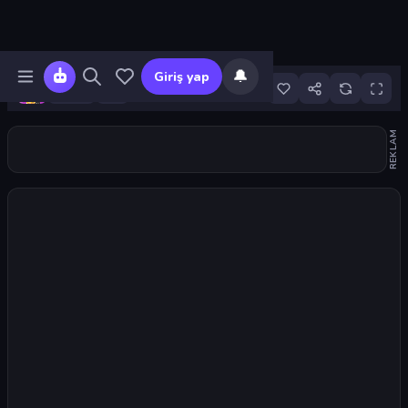
🔔
Giriş yap
32
REKLAM
Oyunu başlat