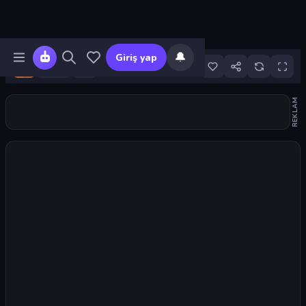
🔔
Giriş yap
24
REKLAM
Oyunu başlat