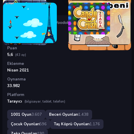
Oyunlar
›
Beceri Oyunları
›
Woodoku
Woodoku
Puan
5,6
(43 oy)
Eklenme
Nisan 2021
Oynanma
33.982
Platform
Tarayıcı
(bilgisayar, tablet, telefon)
1001 Oyun
3.607
Beceri Oyunları
1.438
Çocuk Oyunları
596
Taş Köprü Oyunları
1.176
Zeka Oyunları
190