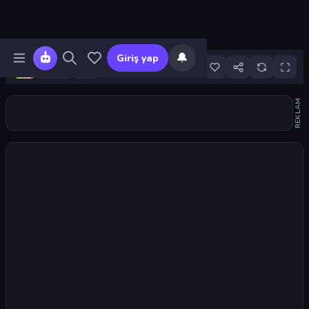
🔔
Giriş yap
57
REKLAM
Oyunu başlat