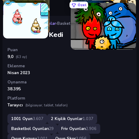
Özel
Oyunlar
›
2 Kişilik Oyunlar
›
Basketbolcu Kedi
Basketbolcu Kedi
Puan
9,0
(63 oy)
Eklenme
Nisan 2023
Oynanma
38.395
Platform
Tarayıcı
(bilgisayar, tablet, telefon)
1001 Oyun
3.607
2 Kişilik Oyunlar
1.037
Basketbol Oyunları
29
Friv Oyunları
2.906
Oyun Kuzusu
3.001
Oyun Skor
3.056