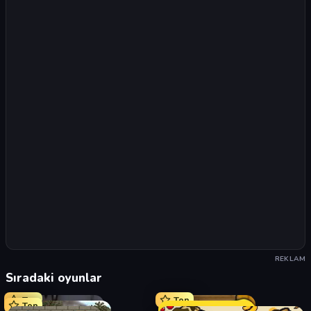
REKLAM
Sıradaki oyunlar
Top
Top
Top