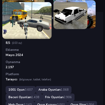
Oyunlar
›
Araba Oyunları
›
Mini Araba Servisi
Mini Araba Servisi
Puan
8,5
(103 oy)
Eklenme
Mayıs 2024
Oynanma
2.197
Platform
Tarayıcı
(bilgisayar, tablet, telefon)
1001 Oyun
3.607
Araba Oyunları
1.068
Beceri Oyunları
1.438
Friv Oyunları
2.906
Meb Oyun
3.143
Oyun Kuzusu
3.001
Oyun Skor
3.056