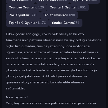
Oyuncini Oyunları
3.120
Oyunlar1 Oyunları
3.091
Poki Oyunları
1.749
Tablet Oyunları
1.098
Taş Köprü Oyunları
1.176
Yandex Games
731
Erkek çocukların çoğu, çok büyük olmayan bir oto
tamirhanesinin patronu olmanın nasıl bir şey olduğu hakkında
hiçbir fikri olmadan, tüm hayatları boyunca motorlarla
uğraşmayı, arabaları tamir etmeyi, arızaları teşhis etmeyi ve
kendi oto tamirhanesini yönetmeyi hayal eder. Yüksek kaliteli
bir araba tamircisi simülatöründe yönetimin sırlarını açığa
çıkarabilir ve hatta böyle bir araba servisiyle kendiniz başa
çıkmaya çalışabilirsiniz. Artık atölyenin sahibisiniz ve
göreviniz atölyenin istikrarlı bir gelir elde etmesini
sağlamaktır.
Nasıl oynanır?
Yani, baş tamirci sizsiniz, ana patronsunuz ve genel olarak