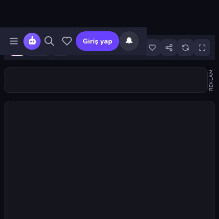
🔔
Giriş yap
88
REKLAM
Oyunu başlat