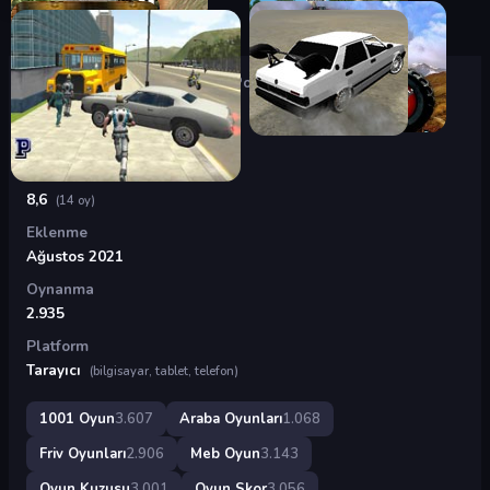
Oyunlar
›
Araba Oyunları
›
Rally Point 3
Rally Point 3
Puan
8,6
(14 oy)
Eklenme
Ağustos 2021
Oynanma
2.935
Platform
Tarayıcı
(bilgisayar, tablet, telefon)
1001 Oyun
3.607
Araba Oyunları
1.068
Friv Oyunları
2.906
Meb Oyun
3.143
Oyun Kuzusu
3.001
Oyun Skor
3.056