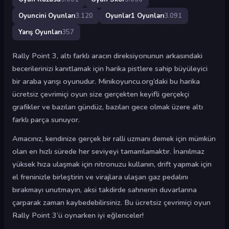
Oyuncini Oyunları
3.120
Oyunlar1 Oyunları
3.091
Yarış Oyunları
357
Rally Point 3, altı farklı aracın direksiyonunun arkasındaki
becerilerinizi kanıtlamak için harika pistlere sahip büyüleyici
bir araba yarışı oyunudur. Minikoyuncu.org’daki bu harika
ücretsiz çevrimiçi oyun size gerçekten keyifli gerçekçi
grafikler ve bazıları gündüz, bazıları gece olmak üzere altı
farklı parça sunuyor.
Amacınız, kendinize gerçek bir ralli uzmanı demek için mümkün
olan en hızlı sürede her seviyeyi tamamlamaktır. İnanılmaz
yüksek hıza ulaşmak için nitronuzu kullanın, drift yapmak için
el freninizle birleştirin ve virajlara ulaşan gaz pedalını
bırakmayı unutmayın, aksi takdirde sahnenin duvarlarına
çarparak zaman kaybedebilirsiniz. Bu ücretsiz çevrimiçi oyun
Rally Point 3’ü oynarken iyi eğlenceler!