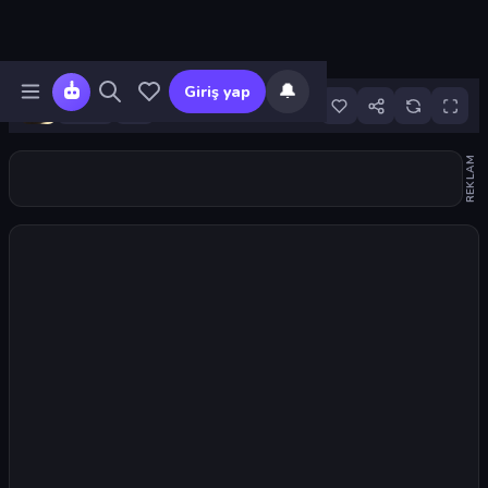
🔔
Giriş yap
12
REKLAM
Oyunu başlat