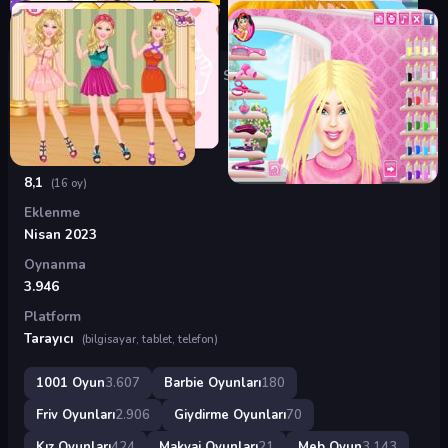
Oyunlar
›
Barbie Oyunları
›
Barbie Süper Anne
Barbie Süper Anne
Puan
8,1
(16 oy)
Eklenme
Nisan 2023
Oynanma
3.946
Platform
Tarayıcı
(bilgisayar, tablet, telefon)
1001 Oyun
3.607
Barbie Oyunları
180
Friv Oyunları
2.906
Giydirme Oyunları
70
Kız Oyunları
424
Makyaj Oyunları
21
Meb Oyun
3.143