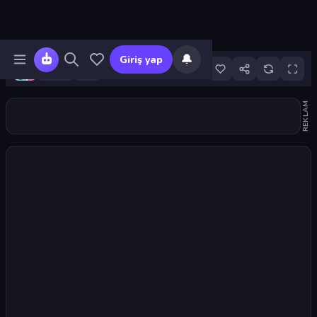
🔔
Giriş yap
13
REKLAM
Oyunu başlat