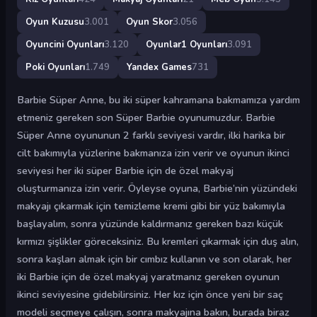
Oyun Kuzusu
3.001
Oyun Skor
3.056
Oyuncini Oyunları
3.120
Oyunlar1 Oyunları
3.091
Poki Oyunları
1.749
Yandex Games
731
Barbie Süper Anne, bu iki süper kahramana bakmamıza yardım
etmeniz gereken son Süper Barbie oyunumuzdur. Barbie
Süper Anne oyununun 2 farklı seviyesi vardır, ilki harika bir
cilt bakımıyla yüzlerine bakmanıza izin verir ve oyunun ikinci
seviyesi her iki süper Barbie için de özel makyaj
oluşturmanıza izin verir. Öyleyse oyuna, Barbie’nin yüzündeki
makyajı çıkarmak için temizleme kremi gibi bir yüz bakımıyla
başlayalım, sonra yüzünde kaldırmanız gereken bazı küçük
kırmızı şişlikler göreceksiniz. Bu kremleri çıkarmak için duş alın,
sonra kaşları almak için bir cımbız kullanın ve son olarak, her
iki Barbie için de özel makyaj yaratmanız gereken oyunun
ikinci seviyesine gidebilirsiniz. Her kız için önce yeni bir saç
modeli seçmeye çalışın, sonra makyajına bakın, burada biraz