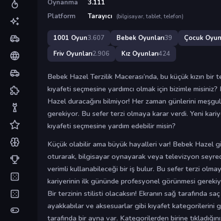
Oynanma
3.111
Platform
Tarayıcı
(bilgisayar, tablet, telefon)
1001 Oyun
3.607
Bebek Oyunları
39
Çocuk Oyun
Friv Oyunları
2.906
Kız Oyunları
424
Bebek Hazel Terzilik Macerası’nda, bu küçük kızın bir 
kıyafeti seçmesine yardımcı olmak için bizimle misiniz? 
Hazel duracağını bilmiyor! Her zaman günlerini meşgul
gerekiyor. Bu sefer terzi olmaya karar verdi. Yeni kariye
kıyafeti seçmesine yardım edebilir misin?
Küçük olabilir ama büyük hayalleri var! Bebek Hazel g
oturarak, bilgisayar oynayarak veya televizyon seyre
verimli kullanabileceği bir iş bulur. Bu sefer terzi olma
kariyerinin ilk gününde profesyonel görünmesi gereki
Bir terzinin stilisti olacaksın! Ekranın sağ tarafında saç s
ayakkabılar ve aksesuarlar gibi kıyafet kategorilerini gö
tarafında bir ayna var. Kategorilerden birine tıkladığı