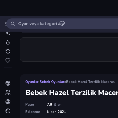
Oyun ara
MinikOyuncu
Giriş yap
🔔
Bildirimle
Bebek Hazel Terzilik Macerası
7
Oyunlar
›
Bebek Oyunları
›
Bebek Hazel Terzilik Macerası
Bebek Hazel Terzilik Macer
Puan
7,8
(9 oy)
Eklenme
Nisan 2021