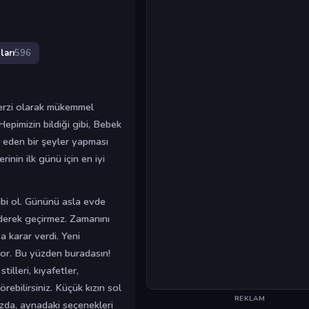
ları
596
terzi olarak mükemmel
Hepimizin bildiği gibi, Bebek
 eden bir şeyler yapması
rinin ilk günü için en iyi
ibi ol. Gününü asla evde
derek geçirmez. Zamanını
ya karar verdi. Yeni
yor. Bu yüzden buradasın!
tilleri, kıyafetler,
rebilirsiniz. Küçük kızın sol
REKLAM
nızda, aynadaki seçenekleri