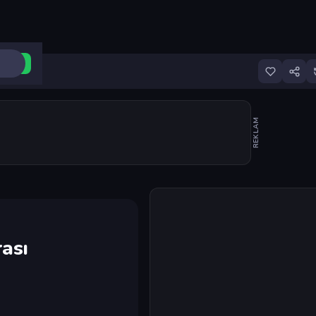
ri Aç
REKLAM
Oyunu başlat
ası