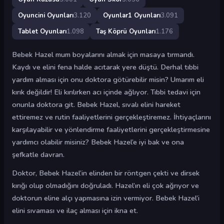
Oyuncini Oyunları
3.120
Oyunlar1 Oyunları
3.091
Tablet Oyunları
1.098
Taş Köprü Oyunları
1.176
Bebek Hazel mum boyalarını almak için masaya tırmandı.
Kaydı ve elini fena halde acıtarak yere düştü. Derhal tıbbi
yardım alması için onu doktora götürebilir misin? Umarım eli
kırık değildir! Eli kırılırken acı içinde ağlıyor. Tıbbi tedavi için
onunla doktora git. Bebek Hazel, sıvalı elini hareket
ettiremez ve rutin faaliyetlerini gerçekleştiremez. İhtiyaçlarını
karşılayabilir ve yönlendirme faaliyetlerini gerçekleştirmesine
yardımcı olabilir misiniz? Bebek Hazel’e iyi bak ve ona
şefkatle davran.
Doktor, Bebek Hazel’in elinden bir röntgen çekti ve dirsek
kırığı olup olmadığını doğruladı. Hazel’ın eli çok ağrıyor ve
doktorun eline alçı yapmasına izin vermiyor. Bebek Hazel’i
elini sıvaması ve ilaç alması için ikna et.