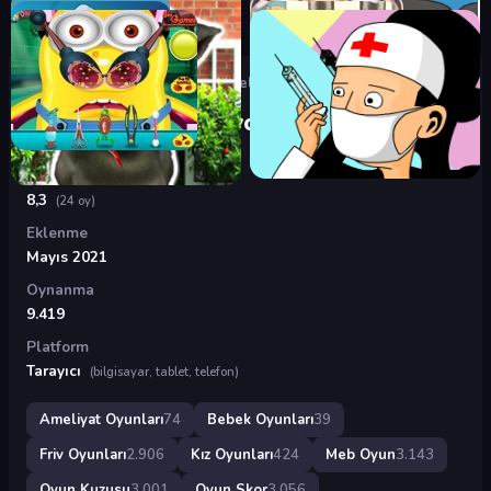
Oyunlar
›
Ameliyat Oyunları
›
Hazelin Kolu Kırılıyor
Hazelin Kolu Kırılıyor
Puan
8,3
(24 oy)
Eklenme
Mayıs 2021
Oynanma
9.419
Platform
Tarayıcı
(bilgisayar, tablet, telefon)
Ameliyat Oyunları
74
Bebek Oyunları
39
Friv Oyunları
2.906
Kız Oyunları
424
Meb Oyun
3.143
Oyun Kuzusu
3.001
Oyun Skor
3.056