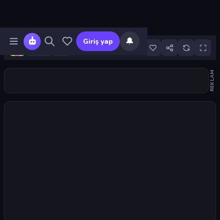
🔔
Giriş yap
20
REKLAM
Oyunu başlat