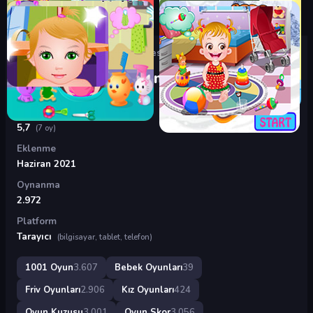
Oyunlar
›
Bebek Oyunları
›
Prenses Takı Tasarımcısı
Prenses Takı Tasarımcısı
Puan
5,7
(7 oy)
Eklenme
Haziran 2021
Oynanma
2.972
Platform
Tarayıcı
(bilgisayar, tablet, telefon)
1001 Oyun
3.607
Bebek Oyunları
39
Friv Oyunları
2.906
Kız Oyunları
424
Oyun Kuzusu
3.001
Oyun Skor
3.056