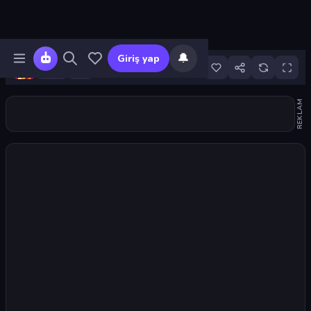
🔔
Giriş yap
4
REKLAM
Oyunu başlat