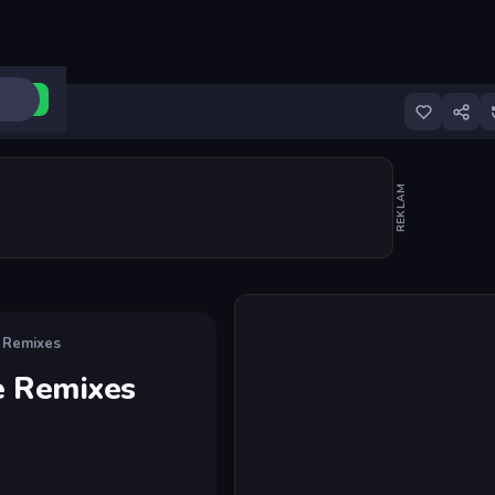
ri Aç
REKLAM
Oyunu başlat
e Remixes
de Remixes