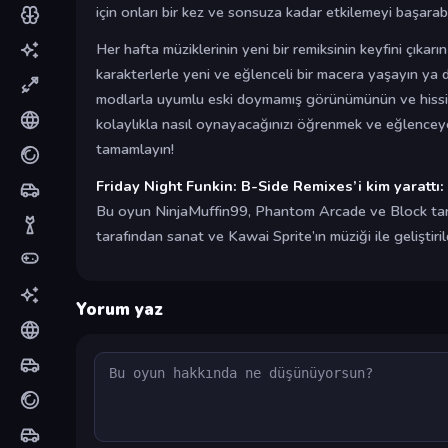
için onları bir kez ve sonsuza kadar etkilemeyi başarab
Her hafta müziklerinin yeni bir remiksinin keyfini çıkarı
karakterlerle yeni ve eğlenceli bir macera yaşayın ya 
modlarla uyumlu eski doymamış görünümünün ve hissini
kolaylıkla nasıl oynayacağınızı öğrenmek ve eğlenceye
tamamlayın!
Friday Night Funkin: B-Side Remixes’i kim yarattı:
Bu oyun NinjaMuffin99, Phantom Arcade ve Block tar
tarafından sanat ve Kawai Sprite’ın müziği ile geliştirild
Yorum yaz
Yorum