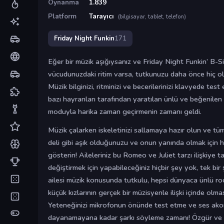
Oynanma
1.839
Platform
Tarayıcı
(bilgisayar, tablet, telefon)
Friday Night Funkin
171
Eğer bir müzik aşığıysanız ve Friday Night Funkin’ B-S
vücudunuzdaki ritim varsa, tutkunuzu daha önce hiç ol
Müzik bilginizi, ritminizi ve becerilerinizi klavyede tes
bazı hayranları tarafından yaratılan ünlü ve beğenilen
moduyla harika zaman geçirmenin zamanı geldi.
Müzik çalarken iskeletinizi sallamaya hazır olun ve tü
deli gibi aşık olduğunuzu ve onun yanında olmak için h
gösterin! Aileleriniz bu Romeo ve Juliet tarzı ilişkiye ta
değiştirmek için yapabileceğiniz hiçbir şey yok, tek bir 
ailesi müzik konusunda tutkulu, hepsi dünyaca ünlü ro
küçük kızlarının gerçek bir müzisyenle ilişki içinde olmas
Yeteneğinizi mikrofonun önünde test etme ve ses akorl
dayanamayana kadar şarkı söyleme zamanı! Özgür ve 