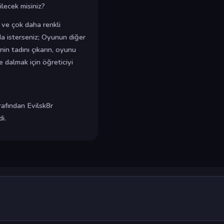
ilecek misiniz?
n ve çok daha renkli
da isterseniz; Oyunun diğer
n tadını çıkarın, oyunu
 dalmak için öğreticiyi
afından Evilsk8r
i.