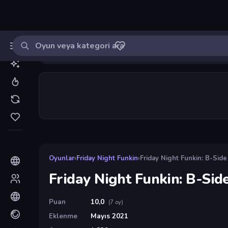
Oyun ara
MinikOyuncu
Giriş yap
🔔
Bildirimle
Friday Night Funkin: B-Side Remixes
7
Oyunlar
›
Friday Night Funkin
›
Friday Night Funkin: B-Sid
Friday Night Funkin: B-Si
Puan
10,0
(7 oy)
Eklenme
Mayıs 2021