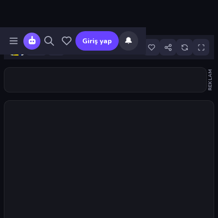
🔔
Giriş yap
7
REKLAM
Oyunu başlat