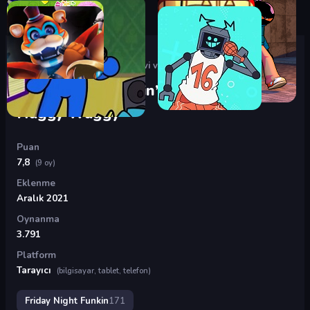
Oyunlar
›
Friday Night Funkin
›
Friday Night Funkin’: Mouse.avi vs Huggy Wuggy
Friday Night Funkin’: Mouse.avi vs
Huggy Wuggy
Puan
7,8
(9 oy)
Eklenme
Aralık 2021
Oynanma
3.791
Platform
Tarayıcı
(bilgisayar, tablet, telefon)
Friday Night Funkin
171