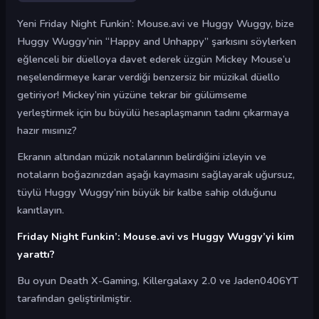
Yeni Friday Night Funkin’: Mouse.avi ve Huggy Wuggy, bize
Huggy Wuggy’nin “Happy and Unhappy” şarkısını söylerken
eğlenceli bir düelloya davet ederek üzgün Mickey Mouse’u
neşelendirmeye karar verdiği benzersiz bir müzikal düello
getiriyor! Mickey’nin yüzüne tekrar bir gülümseme
yerleştirmek için bu büyülü hesaplaşmanın tadını çıkarmaya
hazır mısınız?
Ekranın altından müzik notalarının belirdiğini izleyin ve
notaların boğazınızdan aşağı kaymasını sağlayarak uğursuz,
tüylü Huggy Wuggy’nin büyük bir kalbe sahip olduğunu
kanıtlayın.
Friday Night Funkin’: Mouse.avi vs Huggy Wuggy’yi kim
yarattı?
Bu oyun Death X-Gaming, Killergalaxy 2.0 ve Jaden0406YT
tarafından geliştirilmiştir.