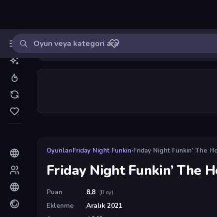
Oyun ara
MinikOyuncu
Giriş yap
🔔
Bildirimle
Friday Night Funkin’ The Holiday Mod
7
Oyunlar
›
Friday Night Funkin
›
Friday Night Funkin’ The H
Friday Night Funkin’ The 
Puan
8,8
(8 oy)
Eklenme
Aralık 2021