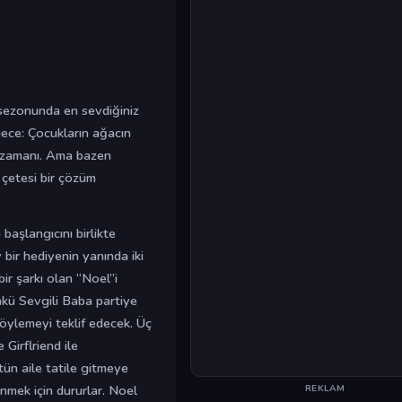
 sezonunda en sevdiğiniz
gece: Çocukların ağacın
ir zamanı. Ama bazen
 çetesi bir çözüm
 başlangıcını birlikte
 bir hediyenin yanında iki
bir şarkı olan “Noel”i
kü Sevgili Baba partiye
söylemeyi teklif edecek. Üç
Girflriend ile
ün aile tatile gitmeye
nmek için dururlar. Noel
REKLAM