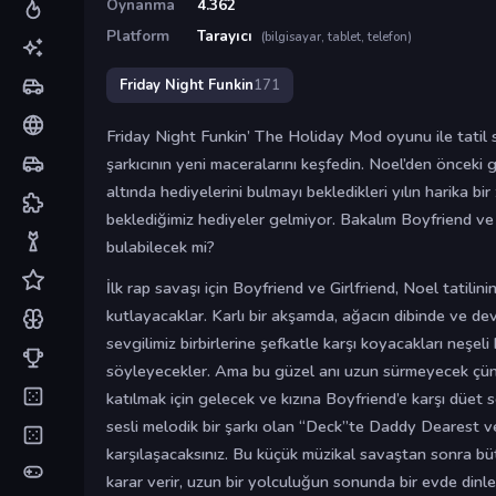
Oynanma
4.362
Platform
Tarayıcı
(bilgisayar, tablet, telefon)
Friday Night Funkin
171
Friday Night Funkin’ The Holiday Mod oyunu ile tatil
şarkıcının yeni maceralarını keşfedin. Noel’den önceki 
altında hediyelerini bulmayı bekledikleri yılın harika b
beklediğimiz hediyeler gelmiyor. Bakalım Boyfriend ve
bulabilecek mi?
İlk rap savaşı için Boyfriend ve Girlfriend, Noel tatilinin
kutlayacaklar. Karlı bir akşamda, ağacın dibinde ve dev
sevgilimiz birbirlerine şefkatle karşı koyacakları neşeli 
söyleyecekler. Ama bu güzel anı uzun sürmeyecek çün
katılmak için gelecek ve kızına Boyfriend’e karşı düet 
sesli melodik bir şarkı olan “Deck”te Daddy Dearest ve 
karşılaşacaksınız. Bu küçük müzikal savaştan sonra büt
karar verir, uzun bir yolculuğun sonunda bir evde dinle