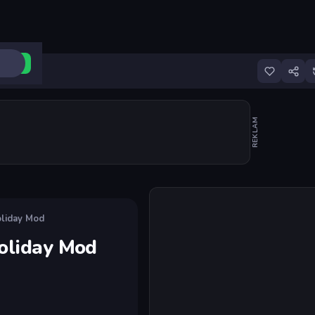
ri Aç
REKLAM
Oyunu başlat
oliday Mod
Holiday Mod