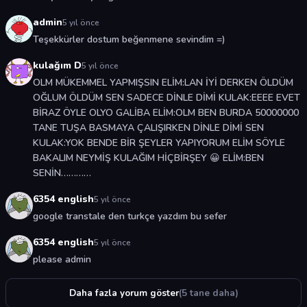
admin
5 yıl önce
Teşekkürler dostum beğenmene sevindim =)
kulağım D
5 yıl önce
OLM MÜKEMMEL YAPMIŞSIN ELİM:LAN İYİ DERKEN ÖLDÜM
OĞLUM ÖLDÜM SEN SADECE DİNLE DİMİ KULAK:EEEE EVET
BİRAZ ÖYLE OLYO GALİBA ELİM:OLM BEN BURDA 50000000
TANE TUŞA BASMAYA ÇALIŞIRKEN DİNLE DİMİ SEN
KULAK:YOK BENDE BİR ŞEYLER YAPIYORUM ELİM SÖYLE
BAKALIM NEYMİŞ KULAĞIM HİÇBİRŞEY 😀 ELİM:BEN
SENİN…………
6354 english
5 yıl önce
google transtale den turkçe yazdım bu sefer
6354 english
5 yıl önce
please admin
Daha fazla yorum göster
(5 tane daha)