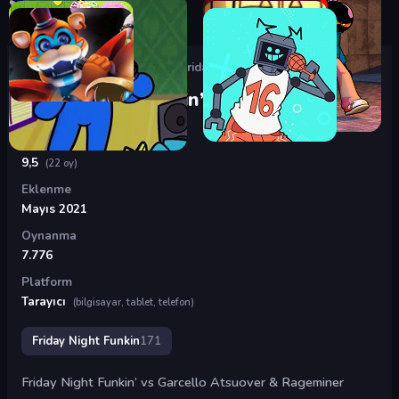
Oyunlar
›
Friday Night Funkin
›
Friday Night Funkin’ vs Garcello
Friday Night Funkin’ vs Garcello
Puan
9,5
(22 oy)
Eklenme
Mayıs 2021
Oynanma
7.776
Platform
Tarayıcı
(bilgisayar, tablet, telefon)
Friday Night Funkin
171
Friday Night Funkin’ vs Garcello Atsuover & Rageminer