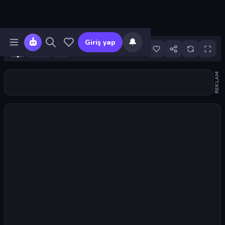
🔔
Giriş yap
21
REKLAM
Oyunu başlat