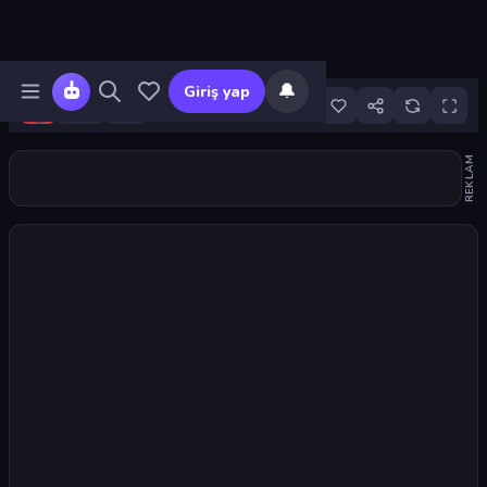
🔔
Giriş yap
6
REKLAM
Oyunu başlat