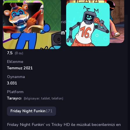
Oyunlar
›
Friday Night Funkin
›
Friday Night Funkin’ vs Tricky HD
Friday Night Funkin’ vs Tricky HD
Puan
7,5
(8 oy)
Eklenme
Temmuz 2021
Oynanma
3.031
Platform
Tarayıcı
(bilgisayar, tablet, telefon)
Friday Night Funkin
171
Friday Night Funkin’ vs Tricky HD ile müzikal becerilerinizi en