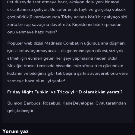
üst düzeyde test etmeye hazır, aksiyon dolu yeni bir mod
ekranlarımıza geliyor. Bu sefer en detaylı ve gerçekçi yüksek
çözünürlüklü versiyonunda Tricky adında kötü bir palyaço sizi
zorlu bir rap savaşına davet etti. Kirpiklerini bile kırpmadan
onu yenmeye hazır mısın?
Popüler web dizisi Madness Combat’ın uğursuz ana düşmanı,
işinizi kolaylaştırmayacak – dizginlenemeyen öfkesi, sizi yok
etmek için elinden gelen her şeyi yapmasına neden oldu!
Müziğin ritmini teninizde hissedin, mikrofonu tüm gücünüzle
kullanın ve bildiğiniz gibi tek başına şarkı söyleyerek onu yere
sermeye hazır olun. İyi şanlar!
Friday Night Funkin’ vs Tricky’yi HD olarak kim yarattı?
Bu mod Banbuds, Rozebud, KadeDeveloper, Cval tarafından
geliştirilmiştir.
Yorum yaz