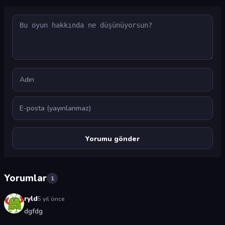
Yorum
Ad
E-posta
Yorumlar
1
ryld
5 yıl önce
dgfdg