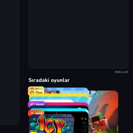
REKLAM
Sıradaki oyunlar
Top
Top
Yeni
Hot