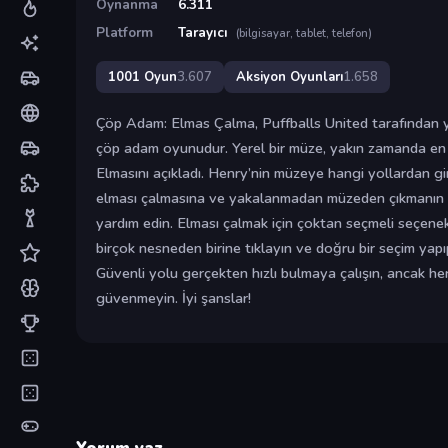
Oynanma
6.311
Platform
Tarayıcı
(bilgisayar, tablet, telefon)
1001 Oyun
3.607
Aksiyon Oyunları
1.658
Çöp Adam: Elmas Çalma, Puffballs United tarafından y
çöp adam oyunudur. Yerel bir müze, yakın zamanda en 
Elmasını açıkladı. Henry’nin müzeye hangi yollardan g
elması çalmasına ve yakalanmadan müzeden çıkmanın 
yardım edin. Elması çalmak için çoktan seçmeli seçenekl
birçok nesneden birine tıklayın ve doğru bir seçim yap
Güvenli yolu gerçekten hızlı bulmaya çalışın, ancak h
güvenmeyin. İyi şanslar!