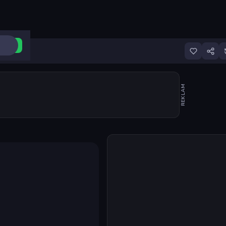
ri Aç
REKLAM
Oyunu başlat