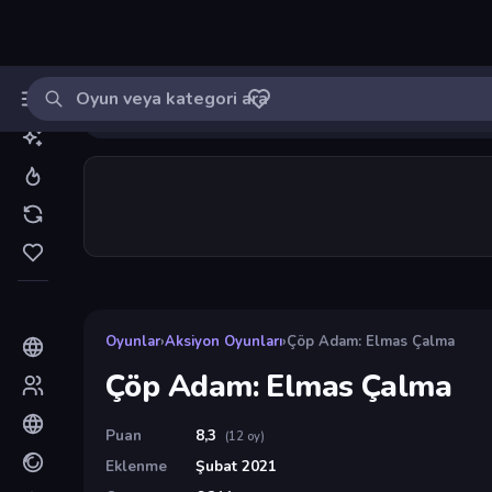
Oyun ara
MinikOyuncu
Giriş yap
🔔
Bildirimle
Çöp Adam: Elmas Çalma
10
Oyunlar
›
Aksiyon Oyunları
›
Çöp Adam: Elmas Çalma
Çöp Adam: Elmas Çalma
Puan
8,3
(12 oy)
Eklenme
Şubat 2021