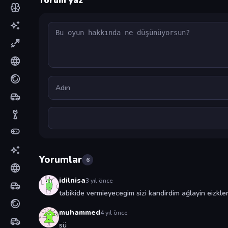
Yorum yaz
Yorum
Ad
Yorumlar
6
idilnisa
3 yıl önce
tabikide vermieyecegim sizi kandirdim ağlayin eizkle
muhammed
4 yıl önce
sü