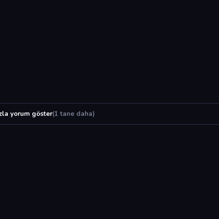
zla yorum göster
(1 tane daha)