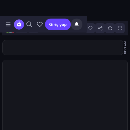
🔔
Giriş yap
1
REKLAM
Oyunu başlat