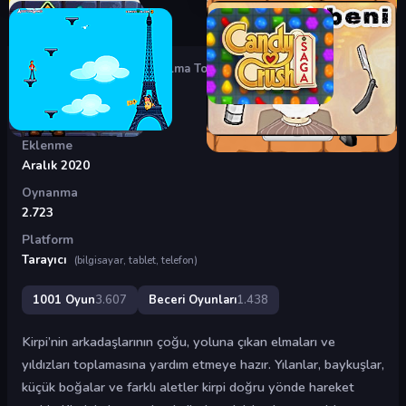
Oyunlar
›
Beceri Oyunları
›
Elma Toplama
Elma Toplama
Eklenme
Aralık 2020
Oynanma
2.723
Platform
Tarayıcı
(bilgisayar, tablet, telefon)
1001 Oyun
3.607
Beceri Oyunları
1.438
Kirpi’nin arkadaşlarının çoğu, yoluna çıkan elmaları ve
yıldızları toplamasına yardım etmeye hazır. Yılanlar, baykuşlar,
küçük boğalar ve farklı aletler kirpi doğru yönde hareket