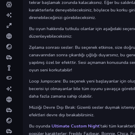
tekrar başlamak zorunda kalacaksınız. Eğer bu saldırıl
karakterlerle deneyebileceksiniz, böylece bu korku giri
direnebileceğinizi görebileceksiniz.
Bu oyun hakkında tutkulu olanlar için aşağıdaki seçene
düzenleyebileceksiniz:
Zıplama sonrası sesler: Bu seçenek etkinse, size doğr
canavarından sonra çıkardığı çığlığı duyarsınız, bu gene
yapılmış özel bir efekttir. Sesi açmaman konusunda se
oyun seni korkutabilir!
Loop Jumpscare: Bu seçenek yeni başlayanlar için oluş
becerisi iyi olmayanlar bile tüm oyunu yavaşça görebil
daha fazla zamana sahip olabilir.
Müziği Devre Dışı Bırak: Gizemli sesler duymak istemi
efektleri devre dışı bırakabilirsiniz.
Bu oyunda
Ultimate Custom Night
‘taki tüm karakter
popüler karakterler: Freddy Fazbear, Bonnie, Chica, 