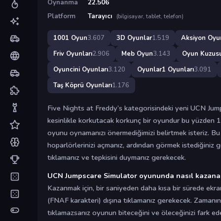
Oynanma
22.506
Platform
Tarayıcı
(bilgisayar, tablet, telefon)
1001 Oyun
3.607
3D Oyunlar
1.519
Aksiyon Oyun
Friv Oyunları
2.906
Meb Oyun
3.143
Oyun Kuzus
Oyuncini Oyunları
3.120
Oyunlar1 Oyunları
3.091
Taş Köprü Oyunları
1.176
Five Nights at Freddy’s kategorisindeki yeni UCN Jum
kesinlikle korkutacak korkunç bir oyundur bu yüzden 
oyunu oynamanızı önermediğimizi belirtmek isteriz. B
hoparlörlerinizi açmanız, ardından görmek istediğiniz
tıklamanız ve tepkisini duymanız gerekecek.
UCN Jumpscare Simulator oyununda nasıl kazanabi
Kazanmak için, bir saniyeden daha kısa bir sürede ek
(FNAF karakteri) dışına tıklamanız gerekecek. Zamanın
tıklamazsanız oyunun biteceğini ve öleceğinizi fark e