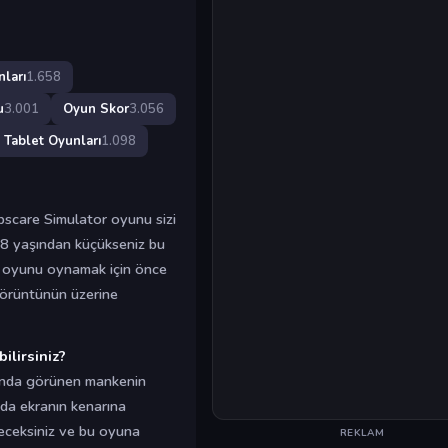
ları
1.658
u
3.001
Oyun Skor
3.056
Tablet Oyunları
1.098
pscare Simulator oyunu sizi
18 yaşından küçükseniz bu
u oyunu oynamak için önce
 görüntünün üzerine
lirsiniz?
randa görünen mankenin
da ekranın kenarına
deceksiniz ve bu oyuna
REKLAM