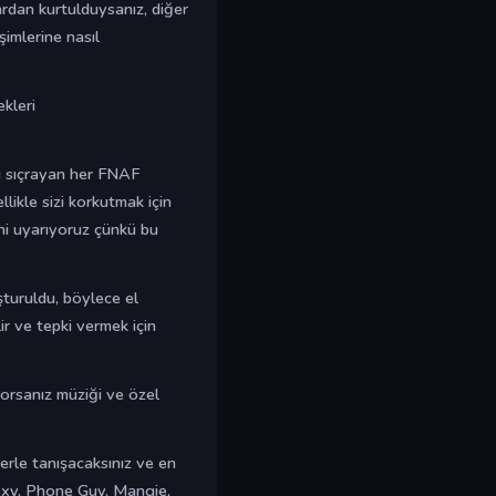
ardan kurtulduysanız, diğer
şimlerine nasıl
kleri
u sıçrayan her FNAF
llikle sizi korkutmak için
ni uyarıyoruz çünkü bu
turuldu, böylece el
ir ve tepki vermek için
yorsanız müziği ve özel
lerle tanışacaksınız ve en
Foxy, Phone Guy, Mangie,