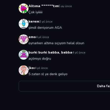
Altıma ******tım
5 ay önce
Çok iyiiiiii
kerem
3 yıl önce
şimdi deniyorum AGA
emo
4 yıl önce
oynarken altıma sıçıyom helal olsun
burki burki babba, babba
4 yıl önce
açılmıyo doğru
jkoı
4 yıl önce
5 zaten sl ye denk geliyo
Daha fa