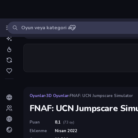
Oyun ara
MinikOyuncu
Giriş yap
🔔
Bildirimle
FNAF: UCN Jumpscare Simulator
59
Oyunlar
›
3D Oyunlar
›
FNAF: UCN Jumpscare Simulator
FNAF: UCN Jumpscare Simu
Puan
8,1
(73 oy)
Eklenme
Nisan 2022