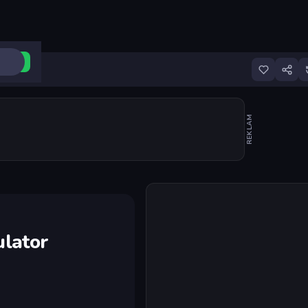
ri Aç
REKLAM
Oyunu başlat
lator