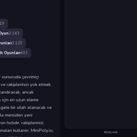
19
Oyun
3.143
unları
3.120
ah Oyunları
403
r sunucuda çevrimiçi
ve rakiplerinizi yok etmek
azandıracak, ancak
k için en uzun eleme
tgele bir silah atanacak ve
arla menüden yeni
 hızlıdır, rakiplerinizi
maları kullanın. MiniPoly.io,
REKLAM