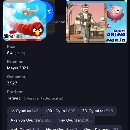
Oyunlar
›
.io Oyunları
›
Narrow.one
Narrow.one
Puan
8,4
(31 oy)
Eklenme
Mayıs 2021
Oynanma
7.527
Platform
Tarayıcı
(bilgisayar, tablet, telefon)
.io Oyunları
242
1001 Oyun
3.607
3D Oyunlar
1.519
Aksiyon Oyunları
1.658
Friv Oyunları
2.906
Meb Oyun
3.143
Nişan Oyunları
73
Oyun Kuzusu
3.001