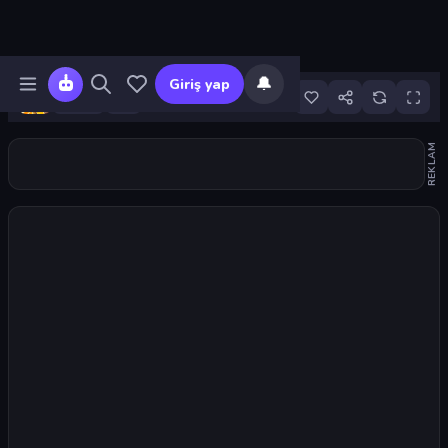
🔔
Giriş yap
26
REKLAM
Oyunu başlat