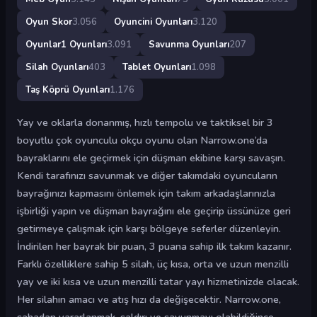
Oyun Skor
3.056
Oyuncini Oyunları
3.120
Oyunlar1 Oyunları
3.091
Savunma Oyunları
207
Silah Oyunları
403
Tablet Oyunları
1.098
Taş Köprü Oyunları
1.176
Yay ve oklarla donanmış, hızlı tempolu ve taktiksel bir 3
boyutlu çok oyunculu okçu oyunu olan Narrow.one’da
bayraklarını ele geçirmek için düşman ekibine karşı savaşın.
Kendi tarafınızı savunmak ve diğer takımdaki oyuncuların
bayrağınızı kapmasını önlemek için takım arkadaşlarınızla
işbirliği yapın ve düşman bayrağını ele geçirip üssünüze geri
getirmeye çalışmak için karşı bölgeye seferler düzenleyin.
İndirilen her bayrak bir puan, 3 puana sahip ilk takım kazanır.
Farklı özelliklere sahip 5 silah, üç kısa, orta ve uzun menzilli
yay ve iki kısa ve uzun menzilli tatar yayı hizmetinizde olacak.
Her silahın amacı ve atış hızı da değişecektir. Narrow.one,