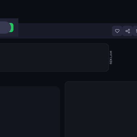
ri Aç
REKLAM
Oyunu başlat