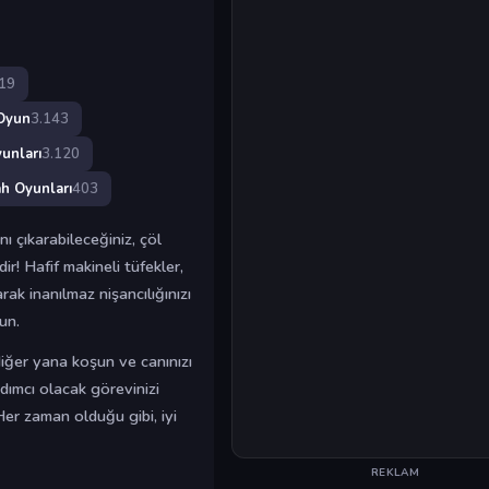
19
Oyun
3.143
unları
3.120
ah Oyunları
403
ı çıkarabileceğiniz, çöl
r! Hafif makineli tüfekler,
rak inanılmaz nişancılığınızı
un.
diğer yana koşun ve canınızı
ımcı olacak görevinizi
 Her zaman olduğu gibi, iyi
REKLAM