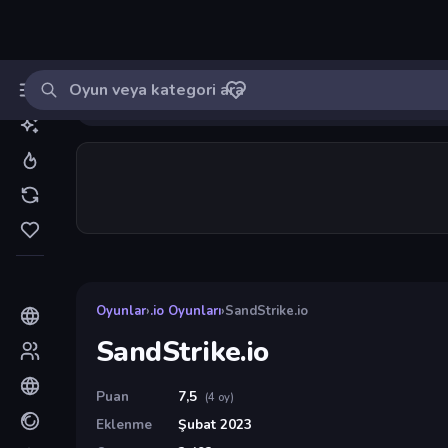
Oyun ara
MinikOyuncu
Giriş yap
🔔
Bildirimle
SandStrike.io
3
Oyunlar
›
.io Oyunları
›
SandStrike.io
SandStrike.io
Puan
7,5
(4 oy)
Eklenme
Şubat 2023