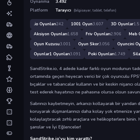
Oynanma
3.492
Platform
Tarayıcı
(bilgisayar, tablet, telefon)
.io Oyunları
242
1001 Oyun
3.607
3D Oyunlar
1.5
Aksiyon Oyunları
1.658
Friv Oyunları
2.906
Meb 
Oyun Kuzusu
3.001
Oyun Skor
3.056
Oyuncini Oy
Oyunlar1 Oyunları
3.091
Poki Oyunları
1.749
Sil
SandStrike.io, 4 adede kadar farklı oyun modunun tadın
ortamında geçen heyecan verici bir çok oyunculu FPS’di
bıçaklar ve tabancalar kullanın ve bir keskin nişancı ola
test ederek hayatınızı ne pahasına olursa olsun savun
Sabrınızı kaybetmeyin, arkanızı kollayarak bir yandan 
koruyarak düşmanlarınızı daha kolay yok etmenize yard
kolaylaştıracak zırhlı araçlara ve helikopterlere binin.
şanslar ve İyi Eğlenceler!
SandStrike.io’yu kim yarattı?