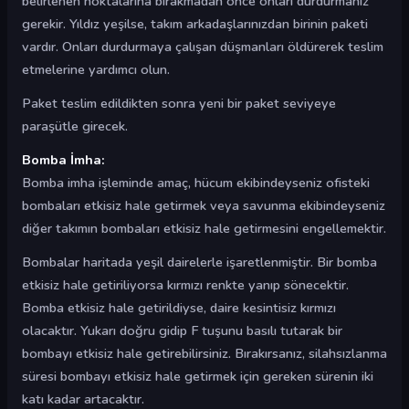
belirlenen noktalarına bırakmadan önce onları durdurmanız
gerekir. Yıldız yeşilse, takım arkadaşlarınızdan birinin paketi
vardır. Onları durdurmaya çalışan düşmanları öldürerek teslim
etmelerine yardımcı olun.
Paket teslim edildikten sonra yeni bir paket seviyeye
paraşütle girecek.
Bomba İmha:
Bomba imha işleminde amaç, hücum ekibindeyseniz ofisteki
bombaları etkisiz hale getirmek veya savunma ekibindeyseniz
diğer takımın bombaları etkisiz hale getirmesini engellemektir.
Bombalar haritada yeşil dairelerle işaretlenmiştir. Bir bomba
etkisiz hale getiriliyorsa kırmızı renkte yanıp sönecektir.
Bomba etkisiz hale getirildiyse, daire kesintisiz kırmızı
olacaktır. Yukarı doğru gidip F tuşunu basılı tutarak bir
bombayı etkisiz hale getirebilirsiniz. Bırakırsanız, silahsızlanma
süresi bombayı etkisiz hale getirmek için gereken sürenin iki
katı kadar artacaktır.