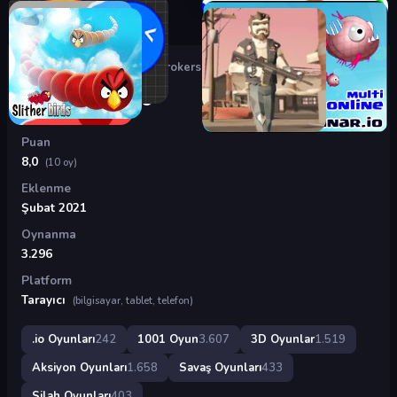
Oyunlar
›
.io Oyunları
›
WarBrokers.io
WarBrokers.io
Puan
8,0
(10 oy)
Eklenme
Şubat 2021
Oynanma
3.296
Platform
Tarayıcı
(bilgisayar, tablet, telefon)
.io Oyunları
242
1001 Oyun
3.607
3D Oyunlar
1.519
Aksiyon Oyunları
1.658
Savaş Oyunları
433
Silah Oyunları
403