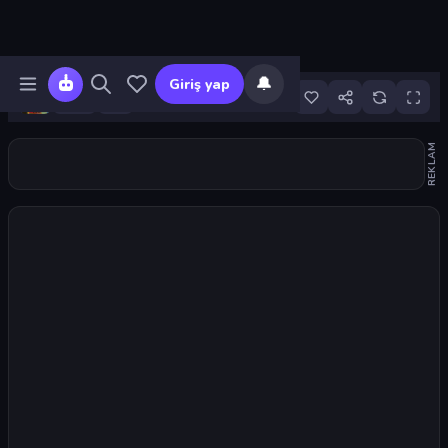
🔔
Giriş yap
8
REKLAM
Oyunu başlat