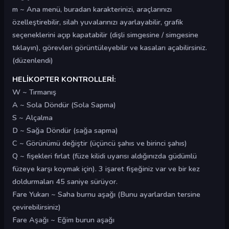
m ~ Ana menü, buradan karakterinizi, araçlarınızı
özelleştirebilir, silah yuvalarınızı ayarlayabilir, grafik
seçeneklerini açıp kapatabilir (dişli simgesine / simgesine
tıklayın), görevleri görüntüleyebilir ve kasaları açabilirsiniz.
(düzenlendi)
HELİKOPTER KONTROLLERİ:
W ~ Tırmanış
A ~ Sola Döndür (Sola Sapma)
S ~ Alçalma
D ~ Sağa Döndür (sağa sapma)
C ~ Görünümü değiştir (üçüncü şahıs ve birinci şahıs)
Q ~ fişekleri fırlat (füze kilidi uyarısı aldığınızda güdümlü
füzeye karşı koymak için). 3 işaret fişeğiniz var ve bir kez
doldurmaları 45 saniye sürüyor.
Fare Yukarı ~ Saha burnu aşağı (Bunu ayarlardan tersine
çevirebilirsiniz)
Fare Aşağı ~ Eğim burun aşağı