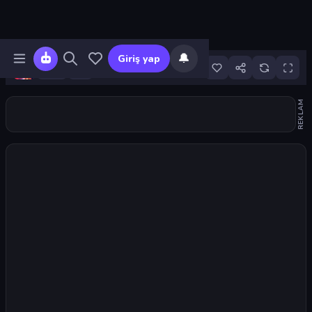
🔔
Giriş yap
9
REKLAM
Oyunu başlat