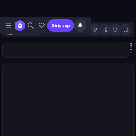
🔔
Giriş yap
6
REKLAM
Oyunu başlat