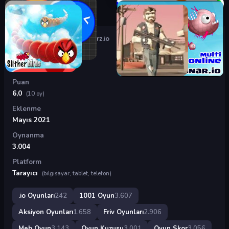
Oyunlar
›
.io Oyunları
›
Slayerz.io
Slayerz.io
Puan
6,0
(10 oy)
Eklenme
Mayıs 2021
Oynanma
3.004
Platform
Tarayıcı
(bilgisayar, tablet, telefon)
.io Oyunları
242
1001 Oyun
3.607
Aksiyon Oyunları
1.658
Friv Oyunları
2.906
Meb Oyun
3.143
Oyun Kuzusu
3.001
Oyun Skor
3.056