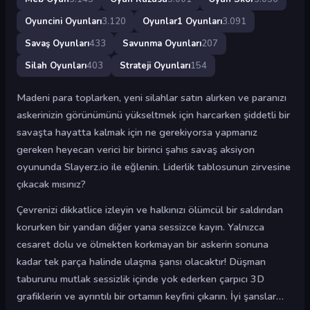
Oyuncini Oyunları
3.120
Oyunlar1 Oyunları
3.091
Savaş Oyunları
433
Savunma Oyunları
207
Silah Oyunları
403
Strateji Oyunları
154
Madeni para toplarken, yeni silahlar satın alırken ve paranızı
askerinizin görünümünü yükseltmek için harcarken şiddetli bir
savaşta hayatta kalmak için ne gerekiyorsa yapmanız
gereken heyecan verici bir birinci şahıs savaş aksiyon
oyununda Slayerz.io ile eğlenin. Liderlik tablosunun zirvesine
çıkacak mısınız?
Çevrenizi dikkatlice izleyin ve halkınızı ölümcül bir saldırıdan
korurken bir yandan diğer yana sessizce kayın. Yalnızca
cesaret dolu ve ölmekten korkmayan bir askerin sonuna
kadar tek parça halinde ulaşma şansı olacaktır! Düşman
taburunu mutlak sessizlik içinde yok ederken çarpıcı 3D
grafiklerin ve ayrıntılı bir ortamın keyfini çıkarın. İyi şanslar…