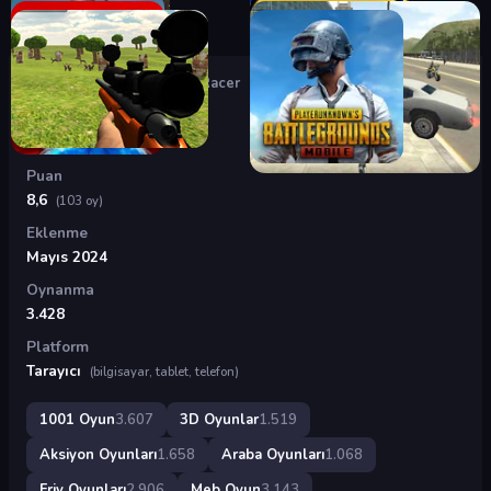
Oyunlar
›
3D Oyunlar
›
Ace Racer
Ace Racer
Puan
8,6
(103 oy)
Eklenme
Mayıs 2024
Oynanma
3.428
Platform
Tarayıcı
(bilgisayar, tablet, telefon)
1001 Oyun
3.607
3D Oyunlar
1.519
Aksiyon Oyunları
1.658
Araba Oyunları
1.068
Friv Oyunları
2.906
Meb Oyun
3.143