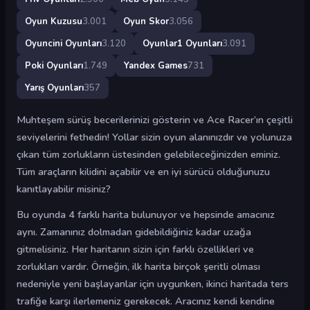
Oyun Kuzusu
3.001
Oyun Skor
3.056
Oyuncini Oyunları
3.120
Oyunlar1 Oyunları
3.091
Poki Oyunları
1.749
Yandex Games
731
Yarış Oyunları
357
Muhteşem sürüş becerilerinizi gösterin ve Ace Racer’ın çeşitli
seviyelerini fethedin! Yollar sizin oyun alanınızdır ve yolunuza
çıkan tüm zorlukların üstesinden gelebileceğinizden eminiz.
Tüm araçların kilidini açabilir ve en iyi sürücü olduğunuzu
kanıtlayabilir misiniz?
Bu oyunda 4 farklı harita bulunuyor ve hepsinde amacınız
aynı. Zamanınız dolmadan gidebildiğiniz kadar uzağa
gitmelisiniz. Her haritanın sizin için farklı özellikleri ve
zorlukları vardır. Örneğin, ilk harita birçok şeritli olması
nedeniyle yeni başlayanlar için uygunken, ikinci haritada ters
trafiğe karşı ilerlemeniz gerekecek. Aracınız kendi kendine