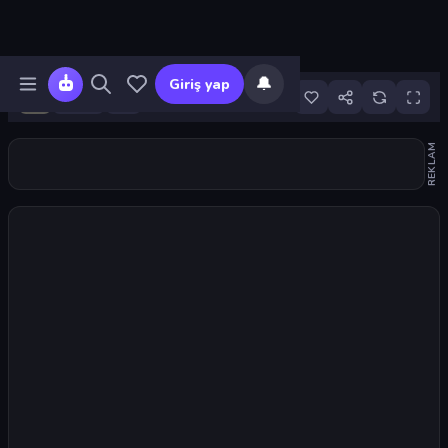
🔔
Giriş yap
89
REKLAM
Oyunu başlat