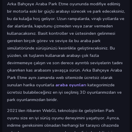
Arka Bahçeye Araba Park Etme oyununda modifiye edilmiş
bir motorla eski bir güçlü arabayı sürecek ve park edeceksiniz,
bu da kulağa hoş geliyor. Uzun rampalarda, virajlı yollarda ve
dar alanlarda, kaputunu çizmeden veya zarar vermeden
kullanacaksınız. Basit kontroller ve üstesinden gelinmesi
gereken birçok görev ve seviye ile bu araba park
simülatöründe sürüşünüzü kesinlikle geliştireceksiniz. Bu
yüzden, ok tuşlarını kullanarak arabayı çok fazla
devirmemeye çalışın ve son derece ayrıntılı seviyelerin tadını
çıkarırken kas arabasını yavaşça sürün. Arka Bahçeye Araba
Park Etme aynı zamanda web sitemizde ücretsiz olarak
sunulan harika oyunlarla
araba oyunları
kategorimizde
ücretsiz bulabileceğiniz en iyi seçilmiş 3D oyunlarımızdan ve
park oyunlarımızdan biridir.
2021’den itibaren WebGL teknolojisi ile geliştirilen Park
oyunu size en iyi sürüş oyunu deneyimini yaşatıyor. Ayrıca,
indirme gereksinimi olmadan herhangi bir tarayıcı cihazında