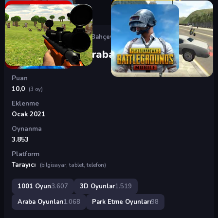
Oyunlar
›
3D Oyunlar
›
Arka Bahçeye Araba Park Etme
Arka Bahçeye Araba Park Etme
Puan
10,0
(3 oy)
Eklenme
Ocak 2021
Oynanma
3.853
Platform
Tarayıcı
(bilgisayar, tablet, telefon)
1001 Oyun
3.607
3D Oyunlar
1.519
Araba Oyunları
1.068
Park Etme Oyunları
98