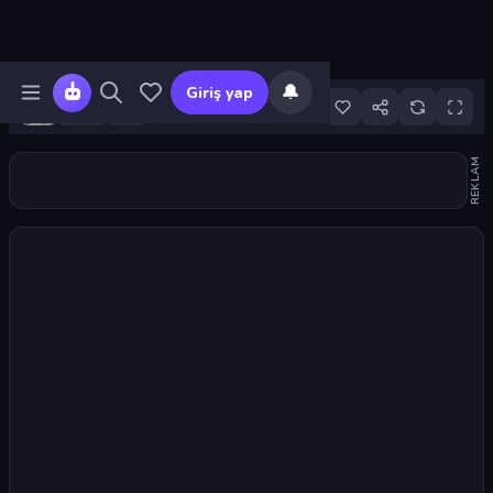
🔔
Giriş yap
3
REKLAM
Oyunu başlat