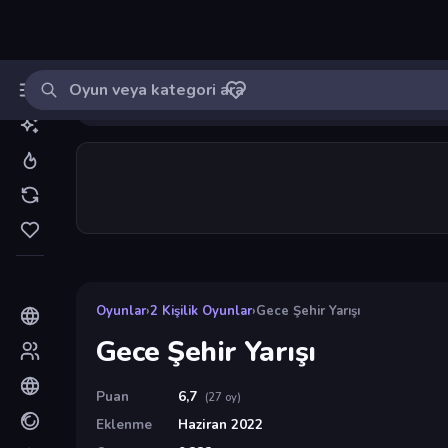
Oyun ara
MinikOyuncu
Giriş yap
🔔
Bildirimle
Gece Şehir Yarışı
18
Oyunlar
›
2 Kişilik Oyunlar
›
Gece Şehir Yarışı
Gece Şehir Yarışı
Puan
6,7
(27 oy)
Eklenme
Haziran 2022