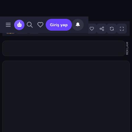
🔔
Giriş yap
9
REKLAM
Oyunu başlat