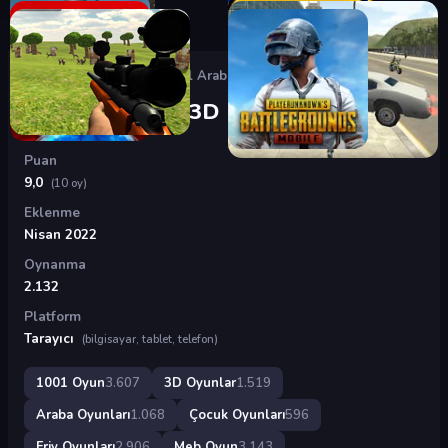
Oyunlar
›
3D Oyunlar
›
Piksel Arabalar 3D
Piksel Arabalar 3D
Puan
9,0
(10 oy)
Eklenme
Nisan 2022
Oynanma
2.132
Platform
Tarayıcı
(bilgisayar, tablet, telefon)
1001 Oyun
3.607
3D Oyunlar
1.519
Araba Oyunları
1.068
Çocuk Oyunları
596
Friv Oyunları
2.906
Meb Oyun
3.143