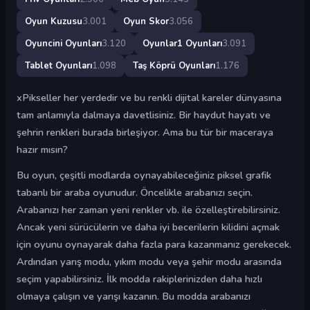
Oyun Kuzusu
3.001
Oyun Skor
3.056
Oyuncini Oyunları
3.120
Oyunlar1 Oyunları
3.091
Tablet Oyunları
1.098
Taş Köprü Oyunları
1.176
xPikseller her yerdedir ve bu renkli dijital kareler dünyasına
tam anlamıyla dalmaya davetlisiniz. Bir haydut hayatı ve
şehrin renkleri burada birleşiyor. Ama bu tür bir maceraya
hazır mısın?
Bu oyun, çeşitli modlarda oynayabileceğiniz piksel grafik
tabanlı bir araba oyunudur. Öncelikle arabanızı seçin.
Arabanızı her zaman yeni renkler vb. ile özelleştirebilirsiniz.
Ancak yeni sürücülerin ve daha iyi becerilerin kilidini açmak
için oyunu oynayarak daha fazla para kazanmanız gerekecek.
Ardından yarış modu, yıkım modu veya şehir modu arasında
seçim yapabilirsiniz. İlk modda rakiplerinizden daha hızlı
olmaya çalışın ve yarışı kazanın. Bu modda arabanızı