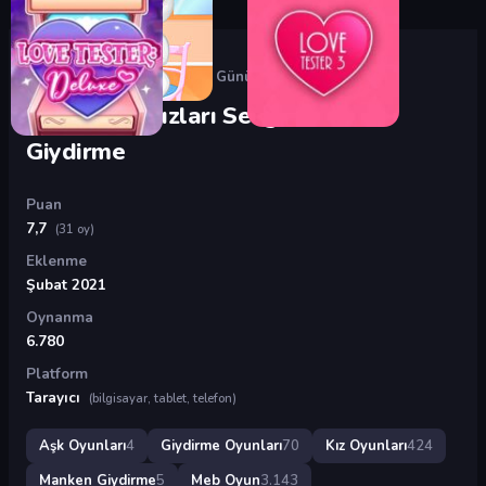
Oyunlar
›
Aşk Oyunları
›
İnstagram Kızları Sevgililer Günü Giydirme
İnstagram Kızları Sevgililer Günü
Giydirme
Puan
7,7
(31 oy)
Eklenme
Şubat 2021
Oynanma
6.780
Platform
Tarayıcı
(bilgisayar, tablet, telefon)
Aşk Oyunları
4
Giydirme Oyunları
70
Kız Oyunları
424
Manken Giydirme
5
Meb Oyun
3.143