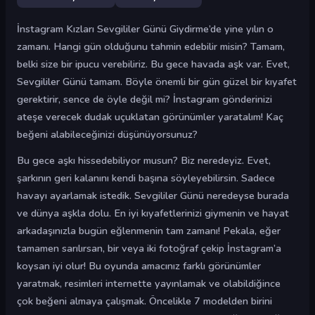
İnstagram Kızları Sevgililer Günü Giydirme’de yine yılın o
zamanı. Hangi gün olduğunu tahmin edebilir misin? Tamam,
belki size bir ipucu verebiliriz. Bu gece havada aşk var. Evet,
Sevgililer Günü tamam. Böyle önemli bir gün güzel bir kıyafet
gerektirir, sence de öyle değil mi? İnstagram gönderinizi
ateşe verecek dudak uçuklatan görünümler yaratalım! Kaç
beğeni alabileceğinizi düşünüyorsunuz?
Bu gece aşkı hissedebiliyor musun? Biz neredeyiz. Evet,
şarkının geri kalanını kendi başına söyleyebilirsin. Sadece
havayı ayarlamak istedik. Sevgililer Günü neredeyse burada
ve dünya aşkla dolu. En iyi kıyafetlerinizi giymenin ve hayat
arkadaşınızla bugün eğlenmenin tam zamanı! Pekala, eğer
tamamen sarılırsan, bir veya iki fotoğraf çekip İnstagram’a
koysan iyi olur! Bu oyunda amacınız farklı görünümler
yaratmak, resimleri internette yayınlamak ve olabildiğince
çok beğeni almaya çalışmak. Öncelikle 7 modelden birini