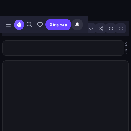
🔔
Giriş yap
24
REKLAM
Oyunu başlat