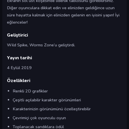
Ekranın sol üst köşesinde liderlik tablosunu görebilirsiniz.
Diğer oyunculara dikkat edin ve elinizden geldiğince uzun
süre hayatta kalmak için elinizden gelenin en iyisini yapın! İyi
eğlenceler!
Geliştirici
Wild Spike, Worms Zone’u geliştirdi.
Yayın tarihi
4 Eylül 2019
Özellikleri
Renkli 2D grafikler
Çeşitli açılabilir karakter görünümleri
Karakterinizin görünümünü özelleştirebilir
Çevrimiçi çok oyunculu oyun
Toplanacak sandıklara ödül