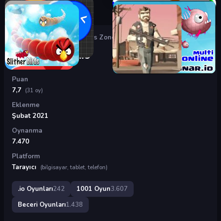
Oyunlar
›
.io Oyunları
›
Worms Zone .io
Worms Zone .io
Puan
7,7
(31 oy)
Eklenme
Şubat 2021
Oynanma
7.470
Platform
Tarayıcı
(bilgisayar, tablet, telefon)
.io Oyunları
242
1001 Oyun
3.607
Beceri Oyunları
1.438