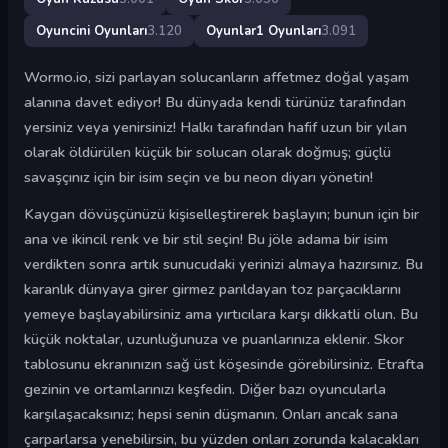
Oyuncini Oyunları
3.120
Oyunlar1 Oyunları
3.091
Wormo.io, sizi parlayan solucanların affetmez doğal yaşam
alanına davet ediyor! Bu dünyada kendi türünüz tarafından
yersiniz veya yenirsiniz! Halkı tarafından hafif uzun bir yılan
olarak öldürülen küçük bir solucan olarak doğmuş; güçlü
savaşçınız için bir isim seçin ve bu neon diyarı yönetin!
Kaygan dövüşçünüzü kişiselleştirerek başlayın; bunun için bir
ana ve ikincil renk ve bir stil seçin! Bu jöle adama bir isim
verdikten sonra artık sunucudaki yerinizi almaya hazırsınız. Bu
karanlık dünyaya girer girmez parıldayan toz parçacıklarını
yemeye başlayabilirsiniz ama yırtıcılara karşı dikkatli olun. Bu
küçük noktalar, uzunluğunuza ve puanlarınıza eklenir. Skor
tablosunu ekranınızın sağ üst köşesinde görebilirsiniz. Etrafta
gezinin ve ortamlarınızı keşfedin. Diğer bazı oyuncularla
karşılaşacaksınız; hepsi senin düşmanın. Onları ancak sana
çarparlarsa yenebilirsin, bu yüzden onları zorunda kalacakları