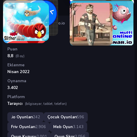
Oyunlar
›
.io Oyunları
›
Wormo.io
Wormo.io
Puan
8,8
(8 oy)
Eklenme
Nisan 2022
Oynanma
3.402
Platform
Tarayıcı
(bilgisayar, tablet, telefon)
.io Oyunları
242
Çocuk Oyunları
596
Friv Oyunları
2.906
Meb Oyun
3.143
Oyun Kuzusu
3.001
Oyun Skor
3.056