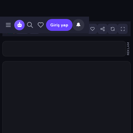
🔔
Giriş yap
7
REKLAM
Oyunu başlat