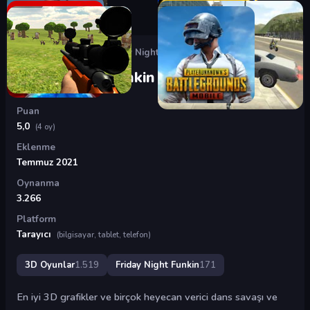
Oyunlar
›
3D Oyunlar
›
Friday Night Funkin 3D
Friday Night Funkin 3D
Puan
5,0
(4 oy)
Eklenme
Temmuz 2021
Oynanma
3.266
Platform
Tarayıcı
(bilgisayar, tablet, telefon)
3D Oyunlar
1.519
Friday Night Funkin
171
En iyi 3D grafikler ve birçok heyecan verici dans savaşı ve