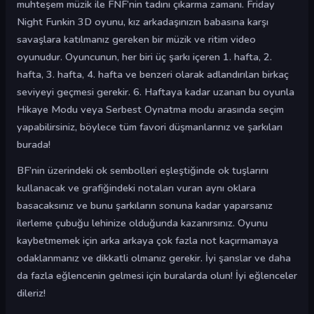
muhteşem müzik ile FNF’nin tadını çıkarma zamanı. Friday
Night Funkin 3D oyunu, kız arkadaşınızın babasına karşı
savaşlara katılmanız gereken bir müzik ve ritim video
oyunudur. Oyuncunun, her biri üç şarkı içeren 1. hafta, 2.
hafta, 3. hafta, 4. hafta ve benzeri olarak adlandırılan birkaç
seviyeyi geçmesi gerekir. 6. Haftaya kadar uzanan bu oyunla
Hikaye Modu veya Serbest Oynatma modu arasında seçim
yapabilirsiniz, böylece tüm favori düşmanlarınız ve şarkıları
burada!
BF’nin üzerindeki ok sembolleri eşleştiğinde ok tuşlarını
kullanacak ve grafiğindeki notaları vuran aynı oklara
basacaksınız ve bunu şarkıların sonuna kadar yaparsanız
ilerleme çubuğu lehinize olduğunda kazanırsınız. Oyunu
kaybetmemek için arka arkaya çok fazla not kaçırmamaya
odaklanmanız ve dikkatli olmanız gerekir. İyi şanslar ve daha
da fazla eğlencenin gelmesi için buralarda olun! İyi eğlenceler
dileriz!