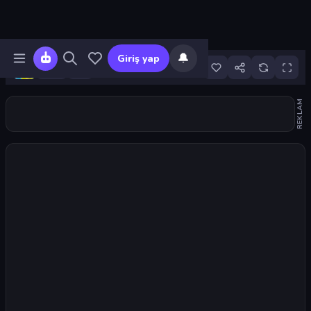
🔔
Giriş yap
2
REKLAM
Oyunu başlat