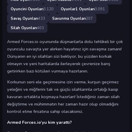
Oyuncini Oyunları
3.120
Oyunlar1 Oyunları
3.091
Savaş Oyunları
433
Savunma Oyunları
207
Silah Oyunları
403
Armed Forces.io oyununda düşmanlarla dolu tehlikeli bir çok
oyunculu savaşta yer alırken hayatınız için savaşma zamanı!
Dünyanın en iyi silahları sizi bekliyor, bu yüzden korkak
olmayın ve yeni haritalarda ilerleyerek çevrenize barış
getirirken bazı kötüleri vurmaya hazırlanın.
Korkunun seni ele geçirmesine izin verme, kurşun geçirmez
yeleğini ve miğferini tak ve güçlü silahlarınla ​​ortalığı kasıp
kavuran ortalıkta koşmaya hazırlan! İstediğiniz zaman silah
değiştirme ve mühimmatın her zaman hazır olup olmadığını
kontrol etme fırsatına sahip olacaksınız.
Armed Forces.io’yu kim yarattı?