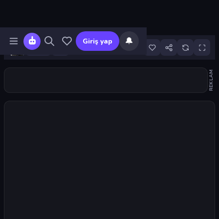
🔔
Giriş yap
36
REKLAM
Oyunu başlat