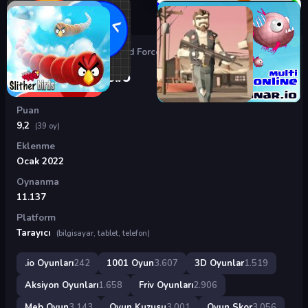
Oyunlar
›
.io Oyunları
›
Armed Forces.io
Armed Forces.io
Puan
9,2
(39 oy)
Eklenme
Ocak 2022
Oynanma
11.137
Platform
Tarayıcı
(bilgisayar, tablet, telefon)
.io Oyunları
242
1001 Oyun
3.607
3D Oyunlar
1.519
Aksiyon Oyunları
1.658
Friv Oyunları
2.906
Meb Oyun
3.143
Oyun Kuzusu
3.001
Oyun Skor
3.056