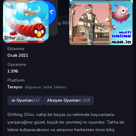
Oyunlar
›
.io Oyunları
›
Drifting 3D.IO
Drifting 3D.IO
Eklenme
Ocak 2021
Oynanma
1.396
Platform
Tarayıcı
(bilgisayar, tablet, telefon)
.io Oyunları
242
Aksiyon Oyunları
1.658
Drifting 3D.io, vahşi bir beyaz su nehrinde hayvanlarla
yarışacağınız güzel, küçük bir çevrimiçi io oyundur. Tahta bir
tekne kullanacaksınız ve amacınız herkesten önce bitiş