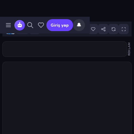
🔔
Giriş yap
1
REKLAM
Oyunu başlat