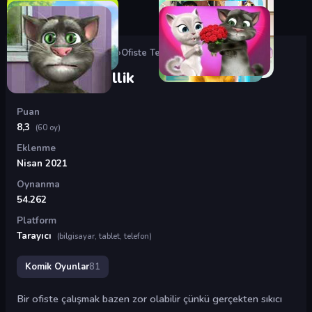
Oyunlar
›
Komik Oyunlar
›
Ofiste Tembellik
Ofiste Tembellik
Puan
8,3
(60 oy)
Eklenme
Nisan 2021
Oynanma
54.262
Platform
Tarayıcı
(bilgisayar, tablet, telefon)
Komik Oyunlar
81
Bir ofiste çalışmak bazen zor olabilir çünkü gerçekten sıkıcı