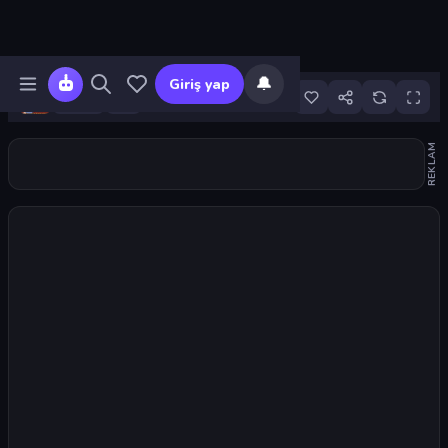
🔔
Giriş yap
50
REKLAM
Oyunu başlat