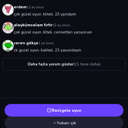
erdem
11 ay önce
çok güzel oyun. kliteli. 23 yşındyım
aleykümselam fırfır
12 ay önce
çok güzel oyun. klteli. cennetten yazıyorum
ceren gökçe
1 yıl önce
ck guzel oyun. kaliteli. 23 yasundaym
Daha fazla yorum göster
(11 tane daha)
Rastgele oyun
Yukarı çık