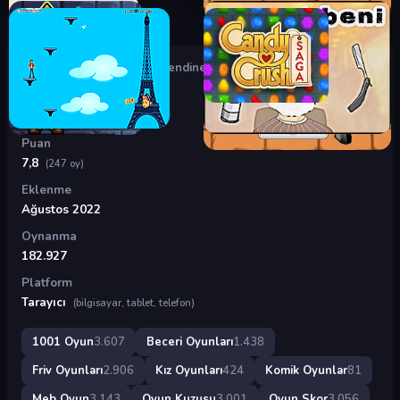
Oyunlar
›
Beceri Oyunları
›
Kendine Aşık Et
Kendine Aşık Et
Puan
7,8
(247 oy)
Eklenme
Ağustos 2022
Oynanma
182.927
Platform
Tarayıcı
(bilgisayar, tablet, telefon)
1001 Oyun
3.607
Beceri Oyunları
1.438
Friv Oyunları
2.906
Kız Oyunları
424
Komik Oyunlar
81
Meb Oyun
3.143
Oyun Kuzusu
3.001
Oyun Skor
3.056