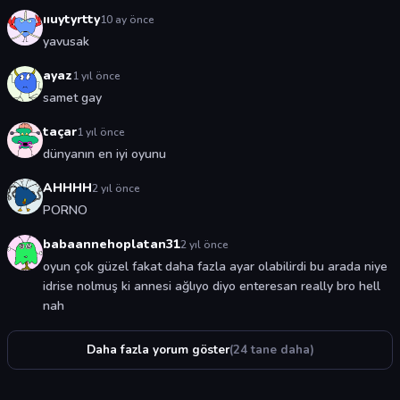
ııuytyrtty
10 ay önce
yavusak
ayaz
1 yıl önce
samet gay
taçar
1 yıl önce
dünyanın en iyi oyunu
AHHHH
2 yıl önce
PORNO
babaannehoplatan31
2 yıl önce
oyun çok güzel fakat daha fazla ayar olabilirdi bu arada niye
idrise nolmuş ki annesi ağlıyo diyo enteresan really bro hell
nah
Daha fazla yorum göster
(24 tane daha)