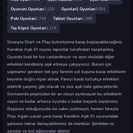
Oyuncini Oyunları
3.120
Oyunlar1 Oyunları
3.091
Poki Oyunları
1.749
Tablet Oyunları
1.098
Taş Köprü Oyunları
1.176
Sırasıyla Start ve Play butonlarına basıp başlayabileceğiniz
Kendine Aşık Et oyunu Japonlar tarafından tasarlanmış.
Oyunda liseli bir kızı canlandırıyor ve aynı okuldaki diğer
erkekleri kendimize aşık etmeye çalışıyoruz. Bunun için
yapmamız gereken tek şey farenin sol tuşuna basıp erkeklerin
beynine doğru nişan almak. Fareyi basılı tuttukça erkekleri
elektrik çarpmış gibi olacak ve size aşık hale geleceklerdir.
Sonrasında peşinizden bir an olsun ayrılmayan bu erkeklerin
sayısı ne kadar artarsa oyunda o kadar başarılı sayılırsınız.
Başarısız olduğunuzda ise sakın üzülmeyin, hemen fareyle
Play Again yazan yere basıp Kendine Aşık Et oyunundaki
şansınızı tekrar deneyebilmeniz de mümkün. Şimdiden iyi
şanslar ve bol eğlenceler dileriz!