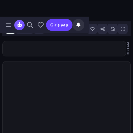
🔔
Giriş yap
192
REKLAM
Oyunu başlat