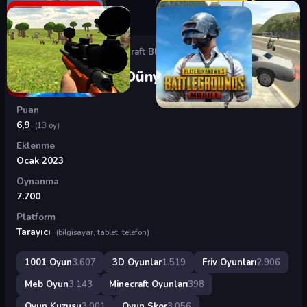
Oyunlar
›
3D Oyunlar
›
Minecraft Blok Dünyası
Minecraft Blok Dünyası
Puan
6,9
(13 oy)
Eklenme
Ocak 2023
Oynanma
7.700
Platform
Tarayıcı
(bilgisayar, tablet, telefon)
1001 Oyun
3.607
3D Oyunlar
1.519
Friv Oyunları
2.906
Meb Oyun
3.143
Minecraft Oyunları
398
Oyun Kuzusu
3.001
Oyun Skor
3.056