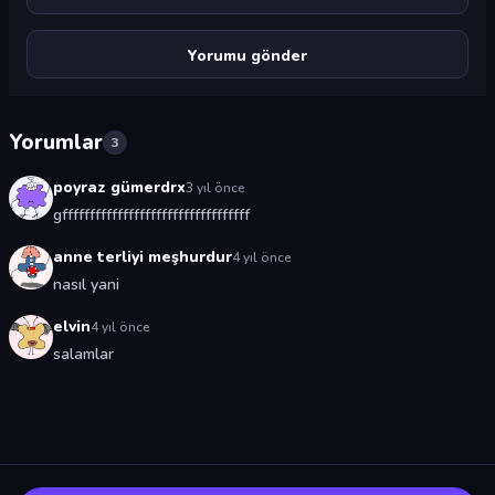
Yorumlar
3
poyraz gümerdrx
3 yıl önce
gffffffffffffffffffffffffffffffffff
anne terliyi meşhurdur
4 yıl önce
nasıl yani
elvin
4 yıl önce
salamlar