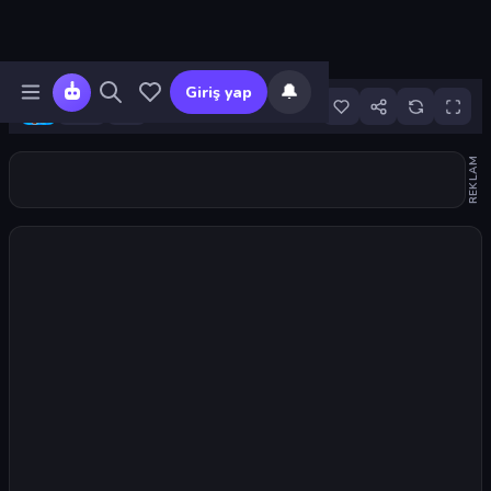
🔔
Giriş yap
9
REKLAM
Oyunu başlat