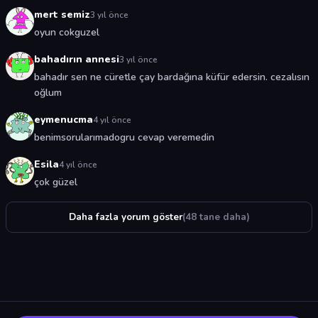
mert semiz
3 yıl önce
oyun cokguzel
bahadırın annesi
3 yıl önce
bahadır sen ne cüretle çay bardağına küfür edersin. cezalısın
oğlum
eymenucma
4 yıl önce
benimsorularımadogru cevap veremedin
Esila
4 yıl önce
çok güzel
Daha fazla yorum göster
(48 tane daha)