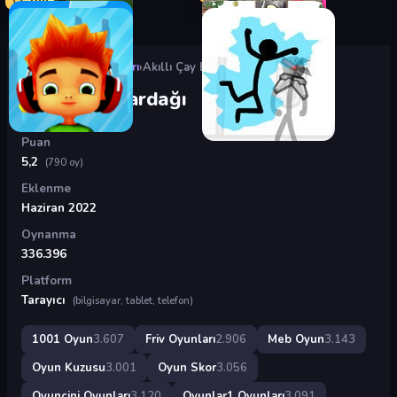
Oyunlar
›
Friv Oyunları
›
Akıllı Çay Bardağı
Akıllı Çay Bardağı
Puan
5,2
(790 oy)
Eklenme
Haziran 2022
Oynanma
336.396
Platform
Tarayıcı
(bilgisayar, tablet, telefon)
1001 Oyun
3.607
Friv Oyunları
2.906
Meb Oyun
3.143
Oyun Kuzusu
3.001
Oyun Skor
3.056
Oyuncini Oyunları
3.120
Oyunlar1 Oyunları
3.091