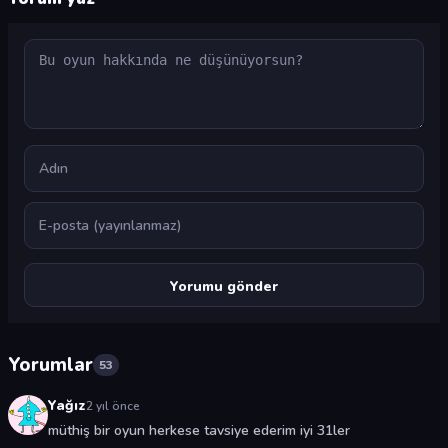
Yorum
Ad
E-posta
Yorumlar
53
Yağız
2 yıl önce
müthiş bir oyun herkese tavsiye ederim iyi 31ler