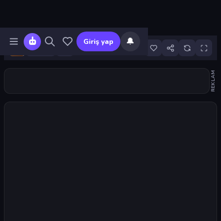
🔔
Giriş yap
409
REKLAM
Oyunu başlat