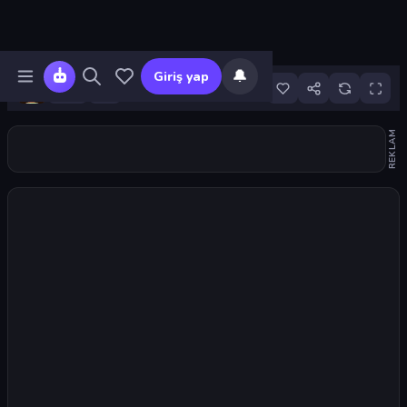
🔔
Giriş yap
4
REKLAM
Oyunu başlat