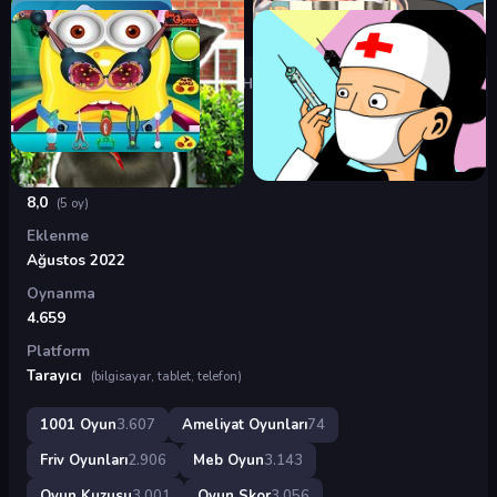
Oyunlar
›
Ameliyat Oyunları
›
Diş Hekimi Ol
Diş Hekimi Ol
Puan
8,0
(5 oy)
Eklenme
Ağustos 2022
Oynanma
4.659
Platform
Tarayıcı
(bilgisayar, tablet, telefon)
1001 Oyun
3.607
Ameliyat Oyunları
74
Friv Oyunları
2.906
Meb Oyun
3.143
Oyun Kuzusu
3.001
Oyun Skor
3.056