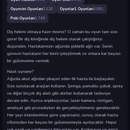
Oyuncini Oyunları
3.120
Oyunlar1 Oyunları
3.091
Poki Oyunları
1.749
Diş hekimi olmaya hazır mısınız? O zaman bu oyun tam size
göre! Bir diş kliniğinde diş hekimi olarak çalıştığınızı
düşünelim. Hastalarınızın ağzında şiddetli ağrı var. Senin
görevin hastaların her birini iyileştirmek ve onlara kar beyazı
bir gülümseme vermek.
Nasıl oynanır?
Ağızda akut ağrıdan şikayet eden ilk hasta ile başlayalım.
Size sunulacak araçları kullanın. Şırınga, pamuklu çubuk, sprey
ve diğer birçok diş aleti gibi aletler kullanarak tedaviye
devam edin. Ayrıca enjeksiyonlar, lazer kamera, röntgen,
ameliyat gibi prosedürleri de gerçekleştirmeniz gerekecektir.
Her şeyi istemlerimize göre yaparsanız, sonuç olarak hasta
ofisinizden kar beyazı bir gülümsemeyle ayrılacaktır. Hepsi
çok nazik ve yardımınıza ihtiyaçları var. Korkmayın ve işinizi